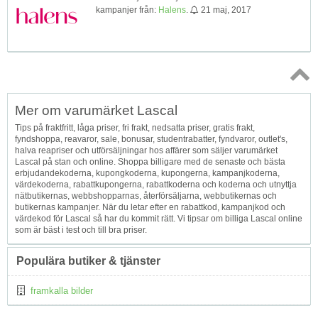
kampanjer från:
Halens
.
21 maj, 2017
Topp
Mer om varumärket Lascal
↑
Tips på fraktfritt, låga priser, fri frakt, nedsatta priser, gratis frakt,
fyndshoppa, reavaror, sale, bonusar, studentrabatter, fyndvaror, outlet's,
halva reapriser och utförsäljningar hos affärer som säljer varumärket
Lascal på stan och online. Shoppa billigare med de senaste och bästa
erbjudandekoderna, kupongkoderna, kupongerna, kampanjkoderna,
värdekoderna, rabattkupongerna, rabattkoderna och koderna och utnyttja
nätbutikernas, webbshopparnas, återförsäljarna, webbutikernas och
butikernas kampanjer. När du letar efter en rabattkod, kampanjkod och
värdekod för Lascal så har du kommit rätt. Vi tipsar om billiga Lascal online
som är bäst i test och till bra priser.
Populära butiker & tjänster
framkalla bilder