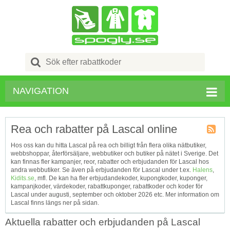
Search
for:
NAVIGATION
Rea och rabatter på Lascal online
Kupong
Hos oss kan du hitta Lascal på rea och billigt från flera olika nätbutiker,
Tagg
webbshoppar, återförsäljare, webbutiker och butiker på nätet i Sverige. Det
RSS
kan finnas fler kampanjer, reor, rabatter och erbjudanden för Lascal hos
andra webbutiker. Se även på erbjudanden för Lascal under t.ex.
Halens
,
Kidits.se
, mfl. De kan ha fler erbjudandekoder, kupongkoder, kuponger,
kampanjkoder, värdekoder, rabattkuponger, rabattkoder och koder för
Lascal under augusti, september och oktober 2026 etc. Mer information om
Lascal finns längs ner på sidan.
Aktuella rabatter och erbjudanden på Lascal