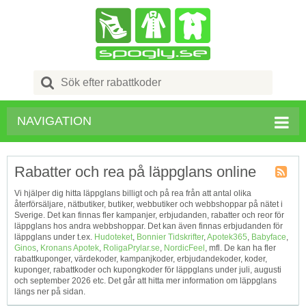
Search
for:
NAVIGATION
Rabatter och rea på läppglans online
Kupong
Vi hjälper dig hitta läppglans billigt och på rea från att antal olika
Tagg
återförsäljare, nätbutiker, butiker, webbutiker och webbshoppar på nätet i
RSS
Sverige. Det kan finnas fler kampanjer, erbjudanden, rabatter och reor för
läppglans hos andra webbshoppar. Det kan även finnas erbjudanden för
läppglans under t.ex.
Hudoteket
,
Bonnier Tidskrifter
,
Apotek365
,
Babyface
,
Ginos
,
Kronans Apotek
,
RoligaPrylar.se
,
NordicFeel
, mfl. De kan ha fler
rabattkuponger, värdekoder, kampanjkoder, erbjudandekoder, koder,
kuponger, rabattkoder och kupongkoder för läppglans under juli, augusti
och september 2026 etc. Det går att hitta mer information om läppglans
längs ner på sidan.