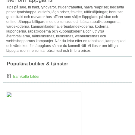
Tips på sale, fri frakt, fyndvaror, studentrabatter, halva reapriser, nedsatta
priser, fyndshoppa, outlet's, låga priser, fraktfritt, utförsäljningar, bonusar,
gratis frakt och reavaror hos affärer som säljer läppglans på stan och
online. Shoppa billigare med de senaste och bästa rabattkupongerna,
värdekoderna, kampanjkoderna, erbjudandekoderna, koderna,
kupongerna, rabattkoderna och kupongkoderna och utnyttja
återförsäljarna, nätbutikernas, butikernas, webbutikernas och
webbshopparnas kampanjer. När du letar efter en rabattkod, kampanjkod
och värdekod för läppglans så har du kommit rätt. Vi tipsar om billiga
läppglans online som är bäst i test och till bra priser.
Populära butiker & tjänster
framkalla bilder