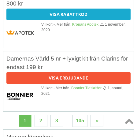
800 kr
VISA RABATTKOD
Villkor: -. Mer från:
Kronans Apotek
.
1 november,
2020
Damernas Värld 5 nr + lyxigt kit från Clarins för
endast 199 kr
VISA ERBJUDANDE
Villkor: - Mer från:
Bonnier Tidskrifter
.
1 januari,
2021
1
2
3
…
105
››
Topp
Mer om läppglans
↑