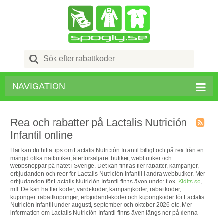
Search
for:
NAVIGATION
Rea och rabatter på Lactalis Nutrición
Infantil online
Kupong
Tagg
Här kan du hitta tips om Lactalis Nutrición Infantil billigt och på rea från en
RSS
mängd olika nätbutiker, återförsäljare, butiker, webbutiker och
webbshoppar på nätet i Sverige. Det kan finnas fler rabatter, kampanjer,
erbjudanden och reor för Lactalis Nutrición Infantil i andra webbutiker. Mer
erbjudanden för Lactalis Nutrición Infantil finns även under t.ex.
Kidits.se
,
mfl. De kan ha fler koder, värdekoder, kampanjkoder, rabattkoder,
kuponger, rabattkuponger, erbjudandekoder och kupongkoder för Lactalis
Nutrición Infantil under augusti, september och oktober 2026 etc. Mer
information om Lactalis Nutrición Infantil finns även längs ner på denna