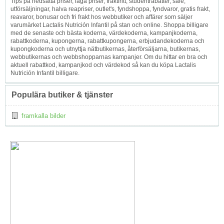
Tips på nedsatta priser, låga priser, fraktfritt, studentrabatter, sale,
utförsäljningar, halva reapriser, outlet's, fyndshoppa, fyndvaror, gratis frakt,
reavaror, bonusar och fri frakt hos webbutiker och affärer som säljer
varumärket Lactalis Nutrición Infantil på stan och online. Shoppa billigare
med de senaste och bästa koderna, värdekoderna, kampanjkoderna,
rabattkoderna, kupongerna, rabattkupongerna, erbjudandekoderna och
kupongkoderna och utnyttja nätbutikernas, återförsäljarna, butikernas,
webbutikernas och webbshopparnas kampanjer. Om du hittar en bra och
aktuell rabattkod, kampanjkod och värdekod så kan du köpa Lactalis
Nutrición Infantil billigare.
Populära butiker & tjänster
framkalla bilder