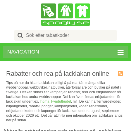
Search
for:
NAVIGATION
Rabatter och rea på lacklakan online
Kupong
Tips på hur du hittar lacklakan billigt & på rea från många olika
Tagg
webbshoppar, webbutiker, nätbutiker, återförsäljare och butiker på nätet i
RSS
Sverige. Det kan finnas fler kampanjer, rabatter, reor och erbjudanden för
lacklakan hos andra webbshoppar. Det kan även finnas erbjudanden för
lacklakan under t.ex.
Intima
,
Fyndutbudet
, mfl. De kan ha fler värdekoder,
kupongkoder, rabattkuponger, kampanjkoder, koder, rabattkoder,
erbjudandekoder och kuponger för lacklakan under augusti, september
och oktober 2026 etc. Det går att hitta mer information om lacklakan längs
ner på sidan.