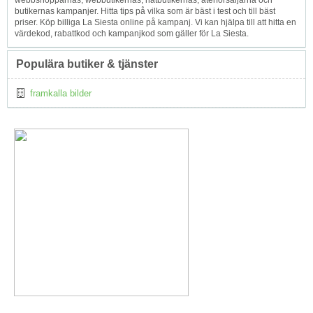
webbshopparnas, webbutikernas, nätbutikernas, återförsäljarna och
butikernas kampanjer. Hitta tips på vilka som är bäst i test och till bäst
priser. Köp billiga La Siesta online på kampanj. Vi kan hjälpa till att hitta en
värdekod, rabattkod och kampanjkod som gäller för La Siesta.
Populära butiker & tjänster
framkalla bilder