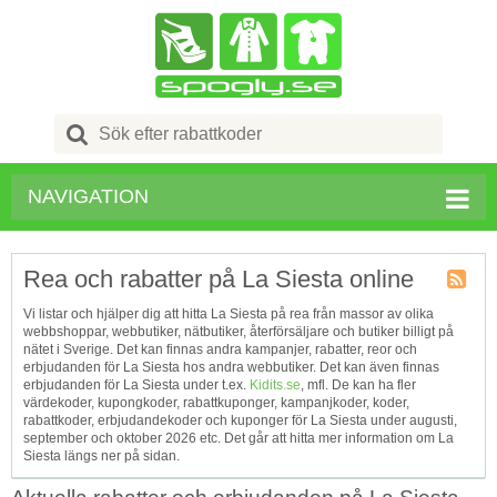
Search
for:
NAVIGATION
Rea och rabatter på La Siesta online
Kupong
Vi listar och hjälper dig att hitta La Siesta på rea från massor av olika
Tagg
webbshoppar, webbutiker, nätbutiker, återförsäljare och butiker billigt på
RSS
nätet i Sverige. Det kan finnas andra kampanjer, rabatter, reor och
erbjudanden för La Siesta hos andra webbutiker. Det kan även finnas
erbjudanden för La Siesta under t.ex.
Kidits.se
, mfl. De kan ha fler
värdekoder, kupongkoder, rabattkuponger, kampanjkoder, koder,
rabattkoder, erbjudandekoder och kuponger för La Siesta under augusti,
september och oktober 2026 etc. Det går att hitta mer information om La
Siesta längs ner på sidan.