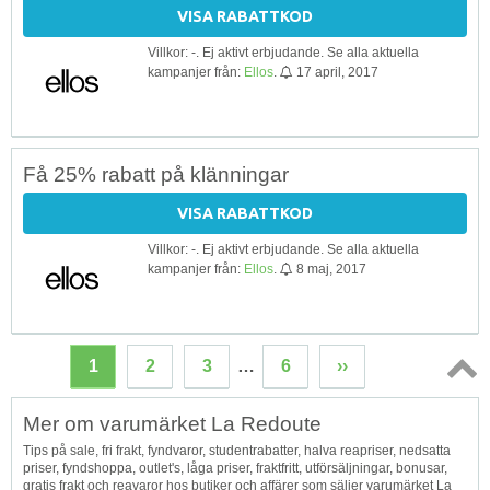
VISA RABATTKOD
Villkor: -. Ej aktivt erbjudande. Se alla aktuella
kampanjer från:
Ellos
.
17 april, 2017
Få 25% rabatt på klänningar
VISA RABATTKOD
Villkor: -. Ej aktivt erbjudande. Se alla aktuella
kampanjer från:
Ellos
.
8 maj, 2017
1
2
3
…
6
››
Topp
Mer om varumärket La Redoute
↑
Tips på sale, fri frakt, fyndvaror, studentrabatter, halva reapriser, nedsatta
priser, fyndshoppa, outlet's, låga priser, fraktfritt, utförsäljningar, bonusar,
gratis frakt och reavaror hos butiker och affärer som säljer varumärket La