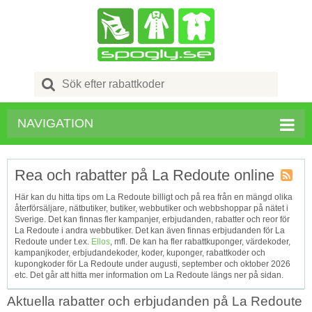
Search
for:
NAVIGATION
Rea och rabatter på La Redoute online
Kupong
Här kan du hitta tips om La Redoute billigt och på rea från en mängd olika
Tagg
återförsäljare, nätbutiker, butiker, webbutiker och webbshoppar på nätet i
RSS
Sverige. Det kan finnas fler kampanjer, erbjudanden, rabatter och reor för
La Redoute i andra webbutiker. Det kan även finnas erbjudanden för La
Redoute under t.ex.
Ellos
, mfl. De kan ha fler rabattkuponger, värdekoder,
kampanjkoder, erbjudandekoder, koder, kuponger, rabattkoder och
kupongkoder för La Redoute under augusti, september och oktober 2026
etc. Det går att hitta mer information om La Redoute längs ner på sidan.
Aktuella rabatter och erbjudanden på La Redoute