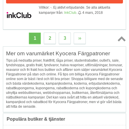
Villkor: -. Ej aktivt erbjudande. Se alla aktuella
kampanjer från:
InkClub
.
4 mars, 2018
1
2
3
››
Topp
Mer om varumärket Kyocera Färgpatroner
↑
Tips på nedsatta priser, fraktfritt, låga priser, studentrabatter, outlet's, sale,
fyndshoppa, gratis frakt, fyndvaror, halva reapriser, utförsäljningar, bonusar,
reavaror och fri frakt hos butiker och affärer som säljer varumärket Kyocera
Färgpatroner på stan och online. Få tips om billiga Kyocera Färgpatroner
online som är bäst i test och till bra priser. Shoppa billigare med de senaste
och bästa värdekoderna, kampanjkoderna, koderna, erbjudandekoderna,
rabattkupongerna, kupongerna, rabattkoderna och kupongkoderna och
utnyttja webbutikernas, webbshopparnas, butikernas, återförsäljarna och
nätbutikernas kampanjer. Det kan vara svårt att hitta en aktuell värdekod,
kampanjkod och rabattkod för Kyocera Färgpatroner, men vi gör vårt bästa
att hitta de senaste.
Populära butiker & tjänster