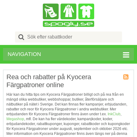
Search
for:
NAVIGATION
Rea och rabatter på Kyocera
Färgpatroner online
Kupong
Tagg
Här kan du hitta tips om Kyocera Färgpatroner billigt och på rea från en
RSS
mängd olika webbutiker, webbshoppar, butiker, återförsäljare och
nätbutiker på nätet i Sverige. Det kan finnas fler kampanjer, erbjudanden,
rabatter och reor för Kyocera Färgpatroner i andra webbutiker. Mer
erbjudanden för Kyocera Färgpatroner finns även under t.ex.
InkClub
,
Megashop
, mfl. De kan ha fler värdekoder, kampanjkoder, koder,
erbjudandekoder, rabattkuponger, kuponger, rabattkoder och kupongkoder
för Kyocera Färgpatroner under augusti, september och oktober 2026 etc.
Mer information om Kyocera Färgpatroner finns även längs ner på denna