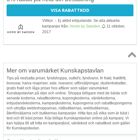
VISA RABATTKOD
Villkor: -. Ej aktivt erbjudande. Se alla aktuella
kampanjer från:
Home by Sweden
.
11 oktober,
2017
Topp
Mer om varumärket Kunskapstavlan
↑
Tips på nedsatta priser, fyndshoppa, outlet's, fyndvaror, fri frakt, fraktfritt,
bonusar, halva reapriser, sale, reavaror, utförsäljningar, studentrabatter,
gratis frakt och låga priser hos affärer som säljer varumärket
Kunskapstavlan på stan och online. Shoppa billigare med de bästa och
senaste koderna, rabattkoderna, kupongkoderna, värdekoderna,
erbjudandekoderna, kampanjkoderna, kupongerna och rabattkupongerna
och utnyttja webbshopparnas, nätbutikernas, webbutikernas,
återförsäljarna och butikernas kampanjer. Hitta tips på vilka som är bäst i
test och till bäst priser. Köp billiga Kunskapstavlan online på kampanj. Vi
kan hjälpa till att hitta en kampanjkod, värdekod och rabattkod som gäller
för Kunskapstavlan.