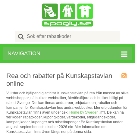
Search
for:
NAVIGATION
Rea och rabatter på Kunskapstavlan
online
Kupong
Tagg
Vi listar och hjälper dig att hitta Kunskapstavlan på rea från massor av olika
RSS
webbshoppar, nätbutiker, webbutiker, återförsäljare och butiker billigt på
nätet i Sverige. Det kan finnas andra reor, erbjudanden, rabatter och
kampanjer för Kunskapstavlan hos andra webbutiker. Mer erbjudanden för
Kunskapstavlan finns även under t.ex.
Home by Sweden
, mfl. De kan ha
fler koder, rabattkoder, kupongkoder, värdekoder, erbjudandekoder,
kampanjkoder, kuponger och rabattkuponger för Kunskapstavlan under
augusti, september och oktober 2026 etc. Mer information om
Kunskapstavlan finns även längs ner på denna sida.