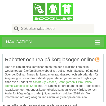
Search
for:
NAVIGATION
Rabatter och rea på körglasögon online
Kupong
Hos oss kan du hitta körglasögon på rea och billigt från flera olika
Tagg
webbshoppar, återförsäljare, webbutiker, butiker och nätbutiker på nätet i
RSS
Sverige. Det kan finnas fler kampanjer, rabatter, reor och erbjudanden för
körglasögon hos andra webbshoppar. Mer erbjudanden för körglasögon
finns även under t.ex.
SmartBuyGlasses
,
Granngården
,
Extra Optical
,
Horze
,
Sunglasses Shop
, mfl. De kan ha fler erbjudandekoder, rabattkoder,
rabattkuponger, kuponger, kupongkoder, kampanjkoder, värdekoder och
koder för körglasögon under juli, augusti och oktober 2026 etc. Mer
information om körglasögon finns även längs ner på denna sida.