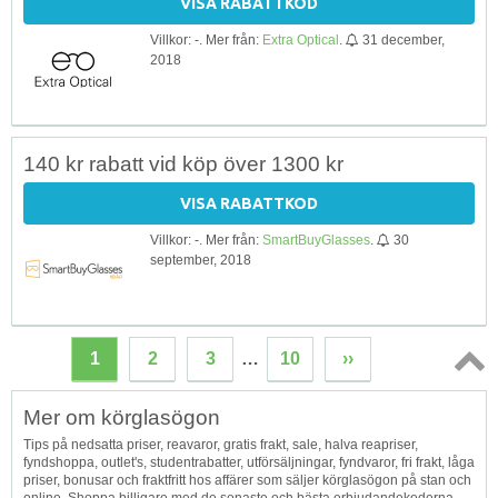
VISA RABATTKOD
Villkor: -. Mer från:
Extra Optical
.
31 december,
2018
140 kr rabatt vid köp över 1300 kr
VISA RABATTKOD
Villkor: -. Mer från:
SmartBuyGlasses
.
30
september, 2018
1
2
3
…
10
››
Topp
Mer om körglasögon
↑
Tips på nedsatta priser, reavaror, gratis frakt, sale, halva reapriser,
fyndshoppa, outlet's, studentrabatter, utförsäljningar, fyndvaror, fri frakt, låga
priser, bonusar och fraktfritt hos affärer som säljer körglasögon på stan och
online. Shoppa billigare med de senaste och bästa erbjudandekoderna,