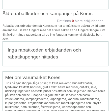
Äldre rabattkoder och kampanjer på Kores
Det finns
0
äldre erbjudanden
Rabattkoder, erbjudanden på Kores som har anmälts som osäkra av tidigare
användare. De kan fungera med det är inte säkert att de fungerar längre. Om
tillräckligt många rapporterar att de inte fungerar kommer vi att plocka bort
dem.
Inga rabattkoder, erbjudanden och
rabattkuponger hittades
Mer om varumärket Kores
Tips på fyndshoppa, låga priser, fri frakt, reavaror, studentrabatter,
fyndvaror, fraktfritt, bonusar, gratis frakt, halva reapriser, outlet's, sale,
utförsäljningar och nedsatta priser hos affärer som säljer varumärket Kores
på stan och online. Shoppa billigare med de senaste och bästa
värdekoderna, kampanjkoderna, kupongerna, koderna, rabattkoderna,
kupongkoderna, erbjudandekoderna och rabattkupongerna och utnyttja
butikernas, nätbutikernas, återförsäljarna, webbshopparnas och