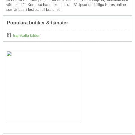
webbutikernas kampanjer. När du letar efter en kampanjkod, rabattkod och
värdekod för Kores så har du kommit rätt. Vi tipsar om billiga Kores online
som är bäst i test och till bra priser.
Populära butiker & tjänster
framkalla bilder