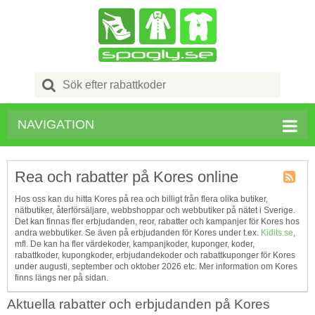
Search
for:
NAVIGATION
Rea och rabatter på Kores online
Kupong
Hos oss kan du hitta Kores på rea och billigt från flera olika butiker,
Tagg
nätbutiker, återförsäljare, webbshoppar och webbutiker på nätet i Sverige.
RSS
Det kan finnas fler erbjudanden, reor, rabatter och kampanjer för Kores hos
andra webbutiker. Se även på erbjudanden för Kores under t.ex.
Kidits.se
,
mfl. De kan ha fler värdekoder, kampanjkoder, kuponger, koder,
rabattkoder, kupongkoder, erbjudandekoder och rabattkuponger för Kores
under augusti, september och oktober 2026 etc. Mer information om Kores
finns längs ner på sidan.
Aktuella rabatter och erbjudanden på Kores