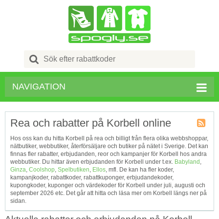
Search
for:
NAVIGATION
Rea och rabatter på Korbell online
Kupong
Hos oss kan du hitta Korbell på rea och billigt från flera olika webbshoppar,
Tagg
nätbutiker, webbutiker, återförsäljare och butiker på nätet i Sverige. Det kan
RSS
finnas fler rabatter, erbjudanden, reor och kampanjer för Korbell hos andra
webbutiker. Du hittar även erbjudanden för Korbell under t.ex.
Babyland
,
Ginza
,
Coolshop
,
Spelbutiken
,
Ellos
, mfl. De kan ha fler koder,
kampanjkoder, rabattkoder, rabattkuponger, erbjudandekoder,
kupongkoder, kuponger och värdekoder för Korbell under juli, augusti och
september 2026 etc. Det går att hitta och läsa mer om Korbell längs ner på
sidan.