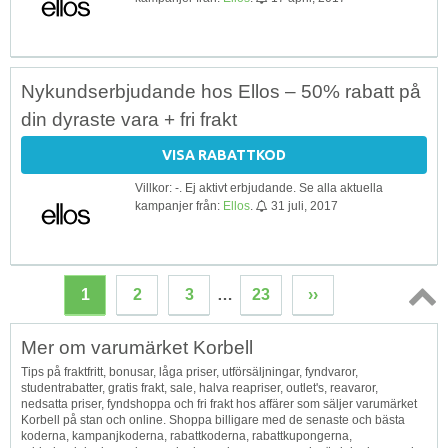
Nykundserbjudande hos Ellos – 50% rabatt på
din dyraste vara + fri frakt
VISA RABATTKOD
Villkor: -. Ej aktivt erbjudande. Se alla aktuella
kampanjer från:
Ellos
.
31 juli, 2017
1
2
3
…
23
››
Topp
Mer om varumärket Korbell
↑
Tips på fraktfritt, bonusar, låga priser, utförsäljningar, fyndvaror,
studentrabatter, gratis frakt, sale, halva reapriser, outlet's, reavaror,
nedsatta priser, fyndshoppa och fri frakt hos affärer som säljer varumärket
Korbell på stan och online. Shoppa billigare med de senaste och bästa
koderna, kampanjkoderna, rabattkoderna, rabattkupongerna,