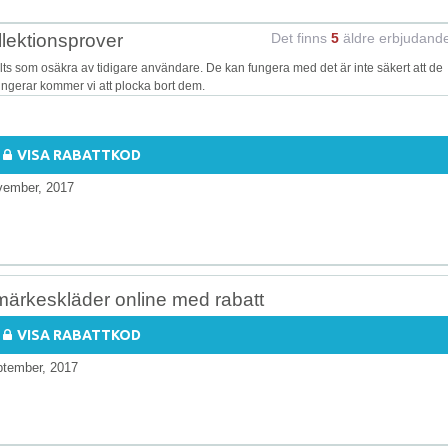
lektionsprover
Det finns
5
äldre erbjudand
s som osäkra av tidigare användare. De kan fungera med det är inte säkert att de
fungerar kommer vi att plocka bort dem.
VISA RABATTKOD
vember, 2017
 märkeskläder online med rabatt
VISA RABATTKOD
ptember, 2017