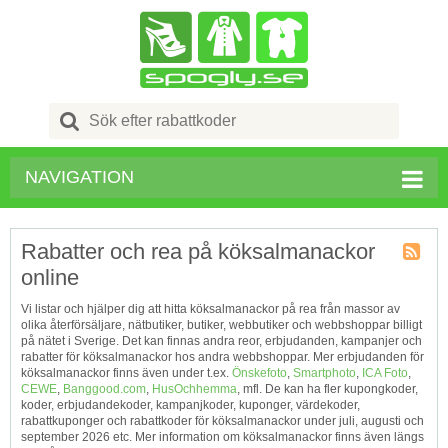
Search
for:
NAVIGATION
Rabatter och rea på köksalmanackor
online
Kupong
Tagg
Vi listar och hjälper dig att hitta köksalmanackor på rea från massor av
RSS
olika återförsäljare, nätbutiker, butiker, webbutiker och webbshoppar billigt
på nätet i Sverige. Det kan finnas andra reor, erbjudanden, kampanjer och
rabatter för köksalmanackor hos andra webbshoppar. Mer erbjudanden för
köksalmanackor finns även under t.ex.
Önskefoto
,
Smartphoto
,
ICA Foto
,
CEWE
,
Banggood.com
,
HusOchhemma
, mfl. De kan ha fler kupongkoder,
koder, erbjudandekoder, kampanjkoder, kuponger, värdekoder,
rabattkuponger och rabattkoder för köksalmanackor under juli, augusti och
september 2026 etc. Mer information om köksalmanackor finns även längs