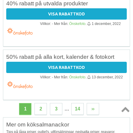
40% rabatt på utvalda produkter
VISA RABATTKOD
Villkor: - Mer från:
Önskefoto
.
1 december, 2022
50% rabatt på alla kort, kalender & fotokort
VISA RABATTKOD
Villkor: - Mer från:
Önskefoto
.
13 december, 2022
1
2
3
…
14
››
Topp
Mer om köksalmanackor
↑
Tips på låga priser, outlet's, utförsäljningar, nedsatta priser, reavaror,