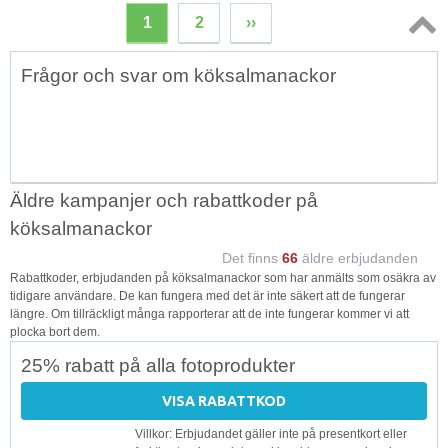
1
2
››
Topp
Frågor och svar om köksalmanackor
↑
Äldre kampanjer och rabattkoder på
köksalmanackor
Det finns
66
äldre erbjudanden
Rabattkoder, erbjudanden på köksalmanackor som har anmälts som osäkra av
tidigare användare. De kan fungera med det är inte säkert att de fungerar
längre. Om tillräckligt många rapporterar att de inte fungerar kommer vi att
plocka bort dem.
25% rabatt på alla fotoprodukter
VISA RABATTKOD
Villkor: Erbjudandet gäller inte på presentkort eller