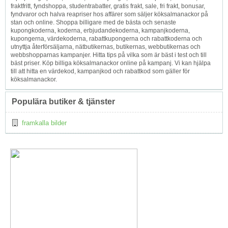
fraktfritt, fyndshoppa, studentrabatter, gratis frakt, sale, fri frakt, bonusar,
fyndvaror och halva reapriser hos affärer som säljer köksalmanackor på
stan och online. Shoppa billigare med de bästa och senaste
kupongkoderna, koderna, erbjudandekoderna, kampanjkoderna,
kupongerna, värdekoderna, rabattkupongerna och rabattkoderna och
utnyttja återförsäljarna, nätbutikernas, butikernas, webbutikernas och
webbshopparnas kampanjer. Hitta tips på vilka som är bäst i test och till
bäst priser. Köp billiga köksalmanackor online på kampanj. Vi kan hjälpa
till att hitta en värdekod, kampanjkod och rabattkod som gäller för
köksalmanackor.
Populära butiker & tjänster
framkalla bilder