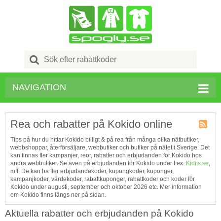
Search
for:
NAVIGATION
Rea och rabatter på Kokido online
Kupong
Tips på hur du hittar Kokido billigt & på rea från många olika nätbutiker,
Tagg
webbshoppar, återförsäljare, webbutiker och butiker på nätet i Sverige. Det
RSS
kan finnas fler kampanjer, reor, rabatter och erbjudanden för Kokido hos
andra webbutiker. Se även på erbjudanden för Kokido under t.ex.
Kidits.se
,
mfl. De kan ha fler erbjudandekoder, kupongkoder, kuponger,
kampanjkoder, värdekoder, rabattkuponger, rabattkoder och koder för
Kokido under augusti, september och oktober 2026 etc. Mer information
om Kokido finns längs ner på sidan.
Aktuella rabatter och erbjudanden på Kokido