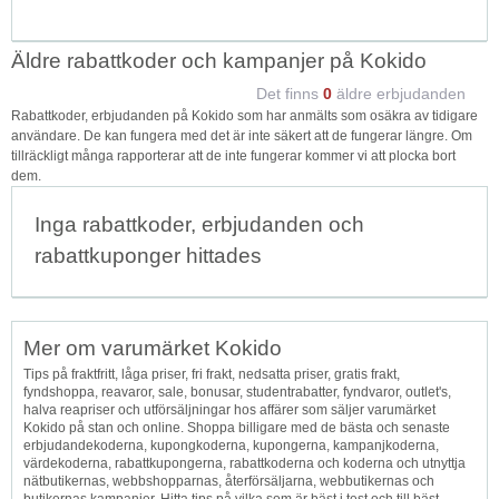
Äldre rabattkoder och kampanjer på Kokido
Det finns
0
äldre erbjudanden
Rabattkoder, erbjudanden på Kokido som har anmälts som osäkra av tidigare
användare. De kan fungera med det är inte säkert att de fungerar längre. Om
tillräckligt många rapporterar att de inte fungerar kommer vi att plocka bort
dem.
Inga rabattkoder, erbjudanden och
rabattkuponger hittades
Mer om varumärket Kokido
Tips på fraktfritt, låga priser, fri frakt, nedsatta priser, gratis frakt,
fyndshoppa, reavaror, sale, bonusar, studentrabatter, fyndvaror, outlet's,
halva reapriser och utförsäljningar hos affärer som säljer varumärket
Kokido på stan och online. Shoppa billigare med de bästa och senaste
erbjudandekoderna, kupongkoderna, kupongerna, kampanjkoderna,
värdekoderna, rabattkupongerna, rabattkoderna och koderna och utnyttja
nätbutikernas, webbshopparnas, återförsäljarna, webbutikernas och