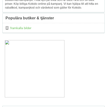
butikernas kampanjer. Hitta tips på vilka som är bäst i test och till bäst
priser. Köp billiga Kokido online på kampanj. Vi kan hjälpa till att hitta en
rabattkod, kampanjkod och värdekod som gäller för Kokido.
Populära butiker & tjänster
framkalla bilder