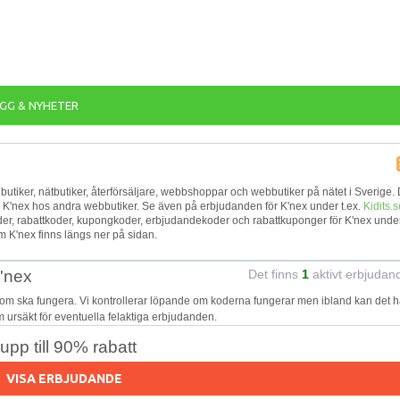
GG & NYHETER
ika butiker, nätbutiker, återförsäljare, webbshoppar och webbutiker på nätet i Sverige.
ör K'nex hos andra webbutiker. Se även på erbjudanden för K'nex under t.ex.
Kidits.s
der, rabattkoder, kupongkoder, erbjudandekoder och rabattkuponger för K'nex unde
 K'nex finns längs ner på sidan.
K'nex
Det finns
1
aktivt erbjudan
som ska fungera. Vi kontrollerar löpande om koderna fungerar men ibland kan det 
 om ursäkt för eventuella felaktiga erbjudanden.
pp till 90% rabatt
VISA ERBJUDANDE