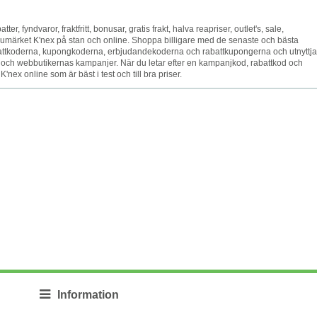
ter, fyndvaror, fraktfritt, bonusar, gratis frakt, halva reapriser, outlet's, sale,
varumärket K'nex på stan och online. Shoppa billigare med de senaste och bästa
ttkoderna, kupongkoderna, erbjudandekoderna och rabattkupongerna och utnyttja
 och webbutikernas kampanjer. När du letar efter en kampanjkod, rabattkod och
'nex online som är bäst i test och till bra priser.
Information