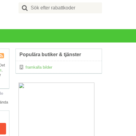
Search
for:
Populära butiker & tjänster
Kupong
 Det
framkalla bilder
Tagg
e
,
RSS
r
de
hända