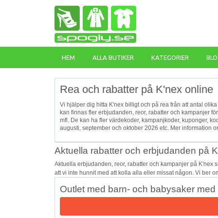
HEM
ALLA BUTIKER
KATEGORIER
BLO
Rea och rabatter på K'nex online
Vi hjälper dig hitta K'nex billigt och på rea från att antal ol
kan finnas fler erbjudanden, reor, rabatter och kampanjer f
mfl. De kan ha fler värdekoder, kampanjkoder, kuponger, ko
augusti, september och oktober 2026 etc. Mer information om
Aktuella rabatter och erbjudanden på 
Aktuella erbjudanden, reor, rabatter och kampanjer på K'nex 
att vi inte hunnit med att kolla alla eller missat någon. Vi ber
Outlet med barn- och babysaker med u