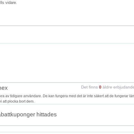
ills vidare.
nex
Det finns
0
äldre erbjudand
 av tidigare användare. De kan fungera med det är inte säkert att de fungerar län
i att plocka bort dem.
abattkuponger hittades