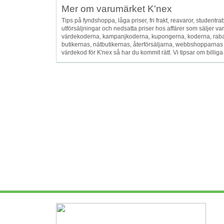
Mer om varumärket K'nex
Tips på fyndshoppa, låga priser, fri frakt, reavaror, studentrabat
utförsäljningar och nedsatta priser hos affärer som säljer 
värdekoderna, kampanjkoderna, kupongerna, koderna, raba
butikernas, nätbutikernas, återförsäljarna, webbshopparnas
värdekod för K'nex så har du kommit rätt. Vi tipsar om billiga K