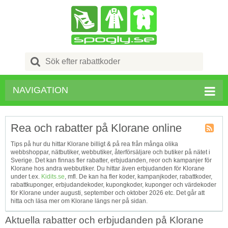
Search
for:
NAVIGATION
Rea och rabatter på Klorane online
Kupong
Tips på hur du hittar Klorane billigt & på rea från många olika
Tagg
webbshoppar, nätbutiker, webbutiker, återförsäljare och butiker på nätet i
RSS
Sverige. Det kan finnas fler rabatter, erbjudanden, reor och kampanjer för
Klorane hos andra webbutiker. Du hittar även erbjudanden för Klorane
under t.ex.
Kidits.se
, mfl. De kan ha fler koder, kampanjkoder, rabattkoder,
rabattkuponger, erbjudandekoder, kupongkoder, kuponger och värdekoder
för Klorane under augusti, september och oktober 2026 etc. Det går att
hitta och läsa mer om Klorane längs ner på sidan.
Aktuella rabatter och erbjudanden på Klorane