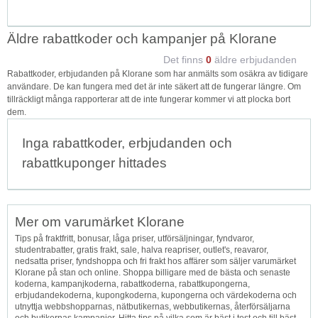
Äldre rabattkoder och kampanjer på Klorane
Det finns
0
äldre erbjudanden
Rabattkoder, erbjudanden på Klorane som har anmälts som osäkra av tidigare
användare. De kan fungera med det är inte säkert att de fungerar längre. Om
tillräckligt många rapporterar att de inte fungerar kommer vi att plocka bort
dem.
Inga rabattkoder, erbjudanden och
rabattkuponger hittades
Mer om varumärket Klorane
Tips på fraktfritt, bonusar, låga priser, utförsäljningar, fyndvaror,
studentrabatter, gratis frakt, sale, halva reapriser, outlet's, reavaror,
nedsatta priser, fyndshoppa och fri frakt hos affärer som säljer varumärket
Klorane på stan och online. Shoppa billigare med de bästa och senaste
koderna, kampanjkoderna, rabattkoderna, rabattkupongerna,
erbjudandekoderna, kupongkoderna, kupongerna och värdekoderna och
utnyttja webbshopparnas, nätbutikernas, webbutikernas, återförsäljarna