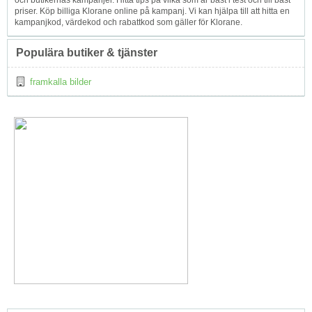
och butikernas kampanjer. Hitta tips på vilka som är bäst i test och till bäst
priser. Köp billiga Klorane online på kampanj. Vi kan hjälpa till att hitta en
kampanjkod, värdekod och rabattkod som gäller för Klorane.
Populära butiker & tjänster
framkalla bilder