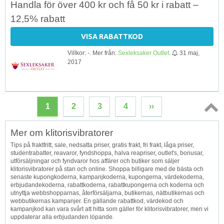
Handla för över 400 kr och få 50 kr i rabatt –
12,5% rabatt
VISA RABATTKOD
Villkor: -. Mer från:
Sexleksaker Outlet
.
31 maj,
2017
1
2
3
4
››
Topp
Mer om klitorisvibratorer
↑
Tips på fraktfritt, sale, nedsatta priser, gratis frakt, fri frakt, låga priser,
studentrabatter, reavaror, fyndshoppa, halva reapriser, outlet's, bonusar,
utförsäljningar och fyndvaror hos affärer och butiker som säljer
klitorisvibratorer på stan och online. Shoppa billigare med de bästa och
senaste kupongkoderna, kampanjkoderna, kupongerna, värdekoderna,
erbjudandekoderna, rabattkoderna, rabattkupongerna och koderna och
utnyttja webbshopparnas, återförsäljarna, butikernas, nätbutikernas och
webbutikernas kampanjer. En gällande rabattkod, värdekod och
kampanjkod kan vara svårt att hitta som gäller för klitorisvibratorer, men vi
uppdaterar alla erbjudanden löpande.