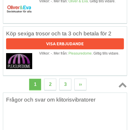
Villkor: -. Mer från:
Oliver & Eva
. Giltig tills vidare.
Köp sexiga trosor och ta 3 och betala för 2
VISA ERBJUDANDE
Villkor: -. Mer från:
Pleasuredome
. Giltig tills vidare.
1
2
3
››
Topp
Frågor och svar om klitorisvibratorer
↑