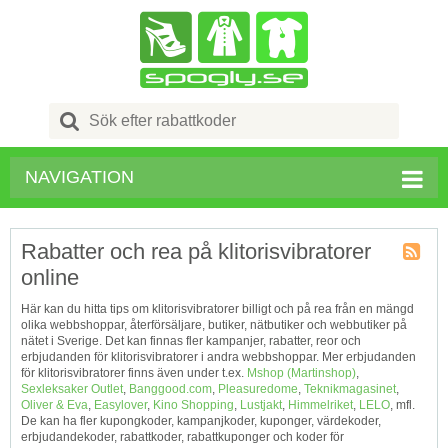
Search
for:
NAVIGATION
Rabatter och rea på klitorisvibratorer
online
Kupong
Tagg
Här kan du hitta tips om klitorisvibratorer billigt och på rea från en mängd
RSS
olika webbshoppar, återförsäljare, butiker, nätbutiker och webbutiker på
nätet i Sverige. Det kan finnas fler kampanjer, rabatter, reor och
erbjudanden för klitorisvibratorer i andra webbshoppar. Mer erbjudanden
för klitorisvibratorer finns även under t.ex.
Mshop (Martinshop)
,
Sexleksaker Outlet
,
Banggood.com
,
Pleasuredome
,
Teknikmagasinet
,
Oliver & Eva
,
Easylover
,
Kino Shopping
,
Lustjakt
,
Himmelriket
,
LELO
, mfl.
De kan ha fler kupongkoder, kampanjkoder, kuponger, värdekoder,
erbjudandekoder, rabattkoder, rabattkuponger och koder för