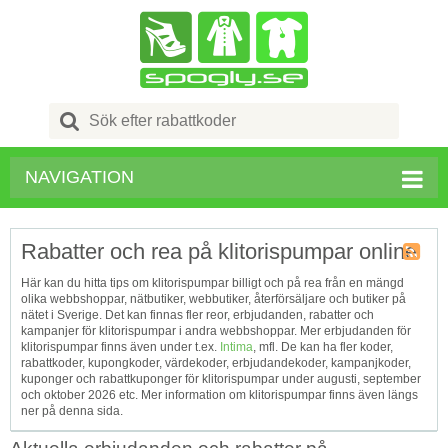
Search
for:
NAVIGATION
Rabatter och rea på klitorispumpar online
Kupong
Här kan du hitta tips om klitorispumpar billigt och på rea från en mängd
Tagg
olika webbshoppar, nätbutiker, webbutiker, återförsäljare och butiker på
RSS
nätet i Sverige. Det kan finnas fler reor, erbjudanden, rabatter och
kampanjer för klitorispumpar i andra webbshoppar. Mer erbjudanden för
klitorispumpar finns även under t.ex.
Intima
, mfl. De kan ha fler koder,
rabattkoder, kupongkoder, värdekoder, erbjudandekoder, kampanjkoder,
kuponger och rabattkuponger för klitorispumpar under augusti, september
och oktober 2026 etc. Mer information om klitorispumpar finns även längs
ner på denna sida.