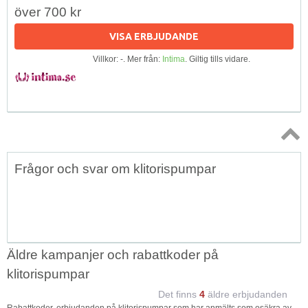
över 700 kr
VISA ERBJUDANDE
Villkor: -. Mer från:
Intima
. Giltig tills vidare.
Topp
Frågor och svar om klitorispumpar
↑
Äldre kampanjer och rabattkoder på
klitorispumpar
Det finns
4
äldre erbjudanden
Rabattkoder, erbjudanden på klitorispumpar som har anmälts som osäkra av