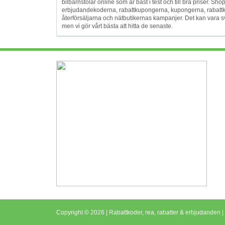
bilbarnstolar online som är bäst i test och till bra priser
erbjudandekoderna, rabattkupongerna, kupongerna, rabatt
återförsäljarna och nätbutikernas kampanjer. Det kan vara sv
men vi gör vårt bästa att hitta de senaste.
Copyright © 2026 | Rabattkoder, rea, rabatter & erbjudanden |