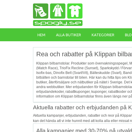
HEM
ALLA BUTIKER
KATEGORIER
BLO
Rea och rabatter på Klippan bilbar
Klippan bilbarnstolar. Produkter som övervakningsspegel, M
(Match Race), TrioFix Recline (Sunset), Sparkskydd / Förvar
Isofix-bas, Dinofix Belt (Svart/Vit), Bälteskudde (Svart), Ba
bilbälten och barnstolar till bilen. Här kan du hitta tips om
butiker, återförsäljare och nätbutiker på nätet i Sverige. Det
andra webbutiker. Mer erbjudanden för Klippan bilbarnstolar
erbjudandekoder, rabattkuponger, kuponger, rabattkoder och 
information om Klippan bilbarnstolar finns även längs ner p
Aktuella rabatter och erbjudanden på Kl
Aktuella kampanjer, erbjudanden, rabatter och reor på Klippa
kan det hända att vi inte hunnit med att kolla alla eller missat
Alla kampanjer med 30-70% på utval