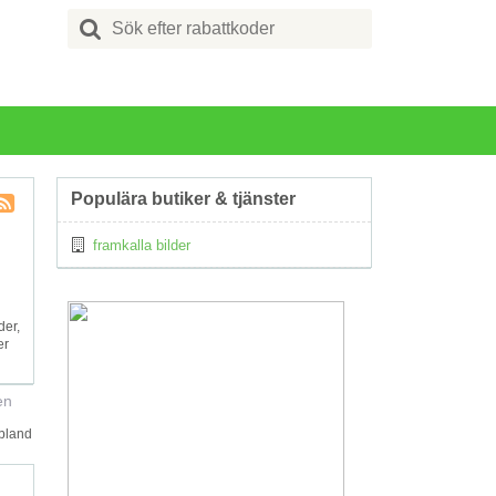
Search
for:
Populära butiker & tjänster
Kupong
framkalla bilder
Tagg
RSS
der,
er
en
ibland