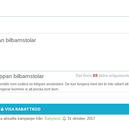
n bilbarnstolar
ppan bilbarnstolar
Det finns
69
äldre erbjudand
mälts som osäkra av tidigare användare. De kan fungera med det är inte säkert att
fungerar kommer vi att plocka bort dem.
VISA RABATTKOD
lla aktuella kampanjer från:
Babyland
.
31 oktober, 2017