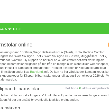
GG & NYHETER
nstolar online
onteringsband 1300mm, Wego Bältesstol isoFix (Svart), Triofix Recline Comfort
ingskasse Svart, Solskydd Triofix Svart, Solskydd KISS Svart, Mugghållare Triofix,
ndmuddar Svart mfl. Oy Klippan Ab har mer än 40 års erfarenhet av tillverkning av
 Klippan bilbarnstolar billigt och på rea från en mängd olika webbutiker, webbshoppar,
 kan finnas fler kampanjer, erbjudanden, rabatter och reor för Klippan bilbarnstolar i
 finns även under t.ex.
Babyland
, mfl. De kan ha fler värdekoder, kampanjkoder, ko
kupongkoder för Klippan bilbarnstolar under juli, augusti och oktober 2026 etc. M
å denna sida.
ippan bilbarnstolar
Det finns
8
aktiva erbjudand
n bilbarnstolar som ska fungera. Vi kontrollerar löpande om koderna fungerar men 
 någon. Vi ber om ursäkt för eventuella felaktiga erbjudanden.
da märken