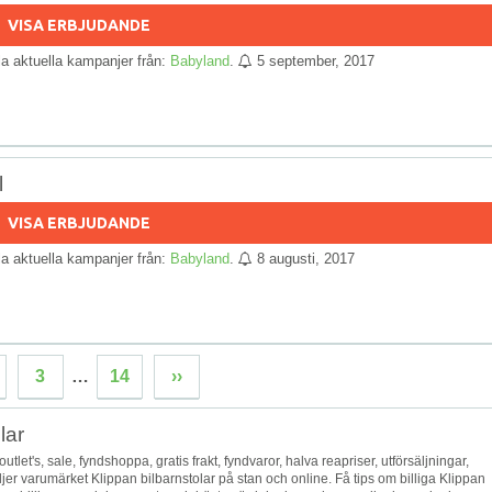
VISA ERBJUDANDE
lla aktuella kampanjer från:
Babyland
.
5 september, 2017
l
VISA ERBJUDANDE
lla aktuella kampanjer från:
Babyland
.
8 augusti, 2017
3
…
14
››
lar
 outlet's, sale, fyndshoppa, gratis frakt, fyndvaror, halva reapriser, utförsäljningar,
äljer varumärket Klippan bilbarnstolar på stan och online. Få tips om billiga Klippan