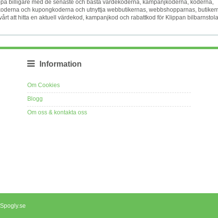
. Shoppa billigare med de senaste och bästa värdekoderna, kampanjkoderna, koderna,
koderna och kupongkoderna och utnyttja webbutikernas, webbshopparnas, butiker
årt att hitta en aktuell värdekod, kampanjkod och rabattkod för Klippan bilbarnstola
Information
Om Cookies
Blogg
Om oss & kontakta oss
 Spogly.se