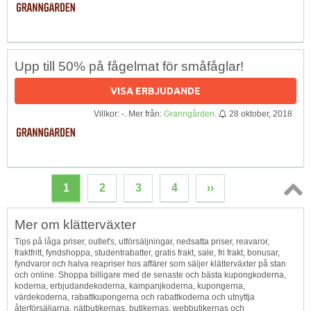
Upp till 50% på fågelmat för småfåglar!
VISA ERBJUDANDE
Villkor: -. Mer från:
Granngården
.
28 oktober, 2018
1
2
3
4
››
Topp
Mer om klätterväxter
↑
Tips på låga priser, outlet's, utförsäljningar, nedsatta priser, reavaror,
fraktfritt, fyndshoppa, studentrabatter, gratis frakt, sale, fri frakt, bonusar,
fyndvaror och halva reapriser hos affärer som säljer klätterväxter på stan
och online. Shoppa billigare med de senaste och bästa kupongkoderna,
koderna, erbjudandekoderna, kampanjkoderna, kupongerna,
värdekoderna, rabattkupongerna och rabattkoderna och utnyttja
återförsäljarna, nätbutikernas, butikernas, webbutikernas och