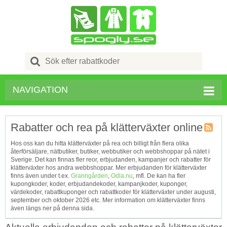
Search
for:
NAVIGATION
Rabatter och rea på klätterväxter online
Kupong
Hos oss kan du hitta klätterväxter på rea och billigt från flera olika
Tagg
återförsäljare, nätbutiker, butiker, webbutiker och webbshoppar på nätet i
RSS
Sverige. Det kan finnas fler reor, erbjudanden, kampanjer och rabatter för
klätterväxter hos andra webbshoppar. Mer erbjudanden för klätterväxter
finns även under t.ex.
Granngården
,
Odla.nu
, mfl. De kan ha fler
kupongkoder, koder, erbjudandekoder, kampanjkoder, kuponger,
värdekoder, rabattkuponger och rabattkoder för klätterväxter under augusti,
september och oktober 2026 etc. Mer information om klätterväxter finns
även längs ner på denna sida.