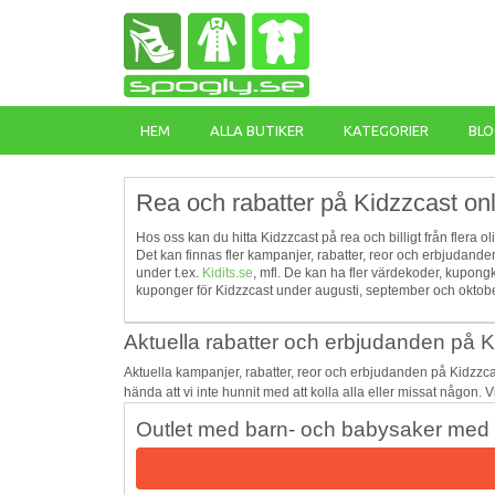
HEM
ALLA BUTIKER
KATEGORIER
BLO
Rea och rabatter på Kidzzcast on
Hos oss kan du hitta Kidzzcast på rea och billigt från flera o
Det kan finnas fler kampanjer, rabatter, reor och erbjudand
under t.ex.
Kidits.se
, mfl. De kan ha fler värdekoder, kupon
kuponger för Kidzzcast under augusti, september och oktober
Aktuella rabatter och erbjudanden på 
Aktuella kampanjer, rabatter, reor och erbjudanden på Kidzzc
hända att vi inte hunnit med att kolla alla eller missat någon. 
Outlet med barn- och babysaker med u