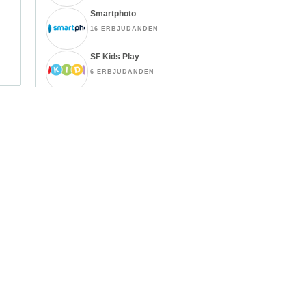
Smartphoto
16 ERBJUDANDEN
SF Kids Play
6 ERBJUDANDEN
Parfym.se
7 ERBJUDANDEN
NordicFeel
121 ERBJUDANDEN
Miinto
13 ERBJUDANDEN