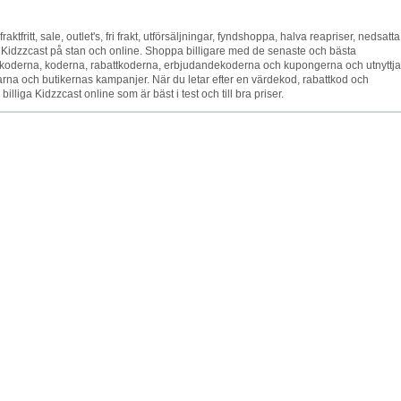
raktfritt, sale, outlet's, fri frakt, utförsäljningar, fyndshoppa, halva reapriser, nedsatta
t Kidzzcast på stan och online. Shoppa billigare med de senaste och bästa
oderna, koderna, rabattkoderna, erbjudandekoderna och kupongerna och utnyttja
rna och butikernas kampanjer. När du letar efter en värdekod, rabattkod och
lliga Kidzzcast online som är bäst i test och till bra priser.
Information