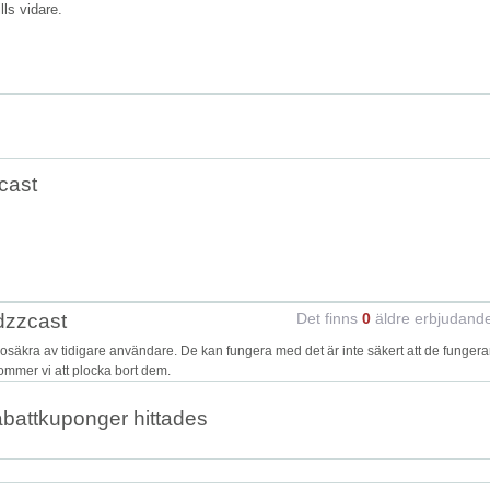
ills vidare.
cast
dzzcast
Det finns
0
äldre erbjudand
äkra av tidigare användare. De kan fungera med det är inte säkert att de fungera
kommer vi att plocka bort dem.
abattkuponger hittades