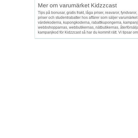
Mer om varumärket Kidzzcast
Tips på bonusar, gratis frakt, låga priser, reavaror, fyndvaror, f
priser och studentrabatter hos affärer som säljer varumärke
värdekoderna, kupongkoderna, rabattkupongerna, kampanjk
webbshopparnas, webbutikernas, nätbutikernas, återförsälja
kampanjkod för Kidzzcast så har du kommit rätt. Vi tipsar om bi