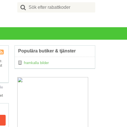
Search
for:
Populära butiker & tjänster
Kupong
e.
framkalla bilder
Tagg
st
RSS
de
et