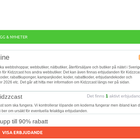
GG & NYHETER
line
lika webbshoppar, webbutiker, nätbutiker, återförsäljare och butiker på nätet i Sverig
en för Kidzzcast hos andra webbutiker. Det kan även finnas erbjudanden för Kidzzca
gkoder, rabattkuponger, kampanjkoder, koder, rabattkoder, erbjudandekoder och
 2026 etc. Det går att hitta mer information om Kidzzcast längs ner på sidan.
Kidzzcast
Det finns
1
aktivt erbjudan
ast som ska fungera. Vi kontrollerar löpande om koderna fungerar men ibland kan d
Vi ber om ursäkt för eventuella felaktiga erbjudanden.
pp till 90% rabatt
VISA ERBJUDANDE