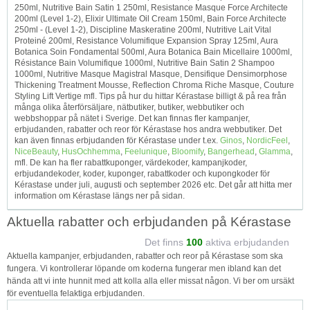
250ml, Nutritive Bain Satin 1 250ml, Resistance Masque Force Architecte
200ml (Level 1-2), Elixir Ultimate Oil Cream 150ml, Bain Force Architecte
250ml - (Level 1-2), Discipline Maskeratine 200ml, Nutritive Lait Vital
Proteiné 200ml, Resistance Volumifique Expansion Spray 125ml, Aura
Botanica Soin Fondamental 500ml, Aura Botanica Bain Micellaire 1000ml,
Résistance Bain Volumifique 1000ml, Nutritive Bain Satin 2 Shampoo
1000ml, Nutritive Masque Magistral Masque, Densifique Densimorphose
Thickening Treatment Mousse, Reflection Chroma Riche Masque, Couture
Styling Lift Vertige mfl. Tips på hur du hittar Kérastase billigt & på rea från
många olika återförsäljare, nätbutiker, butiker, webbutiker och
webbshoppar på nätet i Sverige. Det kan finnas fler kampanjer,
erbjudanden, rabatter och reor för Kérastase hos andra webbutiker. Det
kan även finnas erbjudanden för Kérastase under t.ex.
Ginos
,
NordicFeel
,
NiceBeauty
,
HusOchhemma
,
Feelunique
,
Bloomify
,
Bangerhead
,
Glamma
,
mfl. De kan ha fler rabattkuponger, värdekoder, kampanjkoder,
erbjudandekoder, koder, kuponger, rabattkoder och kupongkoder för
Kérastase under juli, augusti och september 2026 etc. Det går att hitta mer
information om Kérastase längs ner på sidan.
Aktuella rabatter och erbjudanden på Kérastase
Det finns
100
aktiva erbjudanden
Aktuella kampanjer, erbjudanden, rabatter och reor på Kérastase som ska
fungera. Vi kontrollerar löpande om koderna fungerar men ibland kan det
hända att vi inte hunnit med att kolla alla eller missat någon. Vi ber om ursäkt
för eventuella felaktiga erbjudanden.