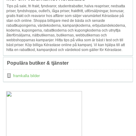
Tips på sale, fri frakt, fyndvaror, studentrabatter, halva reapriser, nedsatta
priser, fyndshoppa, outlet's, låga priser, fraktfritt, utförsäljningar, bonusar,
gratis frakt och reavaror hos affärer som säljer varumärket Kérastase på
stan och online. Shoppa billigare med de bästa och senaste
rabattkupongerna, värdekoderna, kampanjkoderna, erbjudandekoderna,
koderna, kupongerna, rabattkoderna och kupongkoderna och utnyttja
återförsäljarna, nätbutikernas, butikernas, webbutikernas och
webbshopparnas kampanjer. Hitta tips på vilka som är bäst i test och till
bäst priser. Köp billiga Kérastase online på kampanj. Vi kan hjälpa till att
hitta en rabattkod, kampanjkod och värdekod som gäller för Kérastase.
Populära butiker & tjänster
framkalla bilder