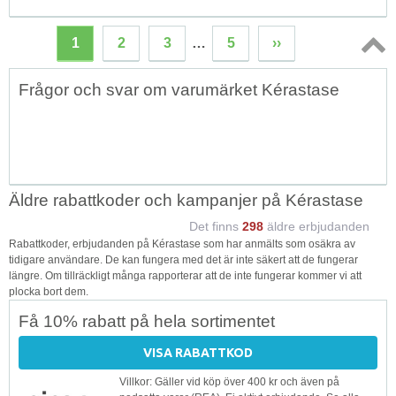
1
2
3
…
5
››
Topp
Frågor och svar om varumärket Kérastase
↑
Äldre rabattkoder och kampanjer på Kérastase
Det finns
298
äldre erbjudanden
Rabattkoder, erbjudanden på Kérastase som har anmälts som osäkra av
tidigare användare. De kan fungera med det är inte säkert att de fungerar
längre. Om tillräckligt många rapporterar att de inte fungerar kommer vi att
plocka bort dem.
Få 10% rabatt på hela sortimentet
VISA RABATTKOD
Villkor: Gäller vid köp över 400 kr och även på