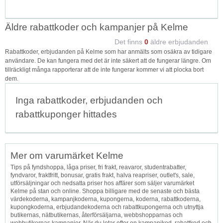
Äldre rabattkoder och kampanjer på Kelme
Det finns
0
äldre erbjudanden
Rabattkoder, erbjudanden på Kelme som har anmälts som osäkra av tidigare
användare. De kan fungera med det är inte säkert att de fungerar längre. Om
tillräckligt många rapporterar att de inte fungerar kommer vi att plocka bort
dem.
Inga rabattkoder, erbjudanden och
rabattkuponger hittades
Mer om varumärket Kelme
Tips på fyndshoppa, låga priser, fri frakt, reavaror, studentrabatter,
fyndvaror, fraktfritt, bonusar, gratis frakt, halva reapriser, outlet's, sale,
utförsäljningar och nedsatta priser hos affärer som säljer varumärket
Kelme på stan och online. Shoppa billigare med de senaste och bästa
värdekoderna, kampanjkoderna, kupongerna, koderna, rabattkoderna,
kupongkoderna, erbjudandekoderna och rabattkupongerna och utnyttja
butikernas, nätbutikernas, återförsäljarna, webbshopparnas och