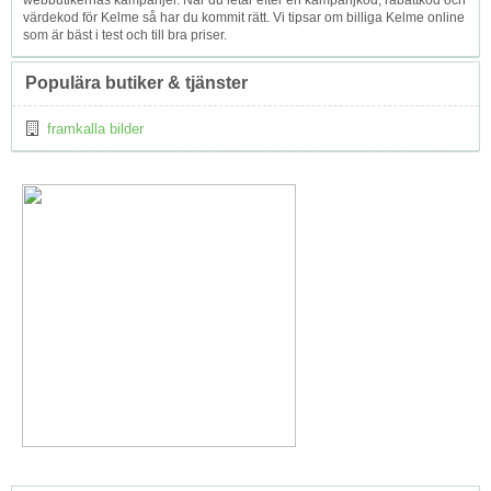
webbutikernas kampanjer. När du letar efter en kampanjkod, rabattkod och
värdekod för Kelme så har du kommit rätt. Vi tipsar om billiga Kelme online
som är bäst i test och till bra priser.
Populära butiker & tjänster
framkalla bilder