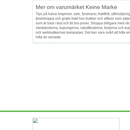
Mer om varumärket Keine Marke
Tips på halva reapriser, sale, fyndvaror, fraktfritt, utförsäljnin
fyndshoppa och gratis frakt hos butiker och affärer som säl
som är bäst i test och till bra priser. Shoppa billigare m
värdekoderna, kupongerna, rabattkoderna, koderna och kupo
och webbutikernas kampanjer. Det kan vara svårt att hitta e
hitta de senaste.