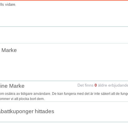
ills vidare.
e Marke
eine Marke
Det finns
0
äldre erbjudand
 osäkra av tidigare användare. De kan fungera med det är inte säkert att de fung
kommer vi att plocka bort dem.
abattkuponger hittades