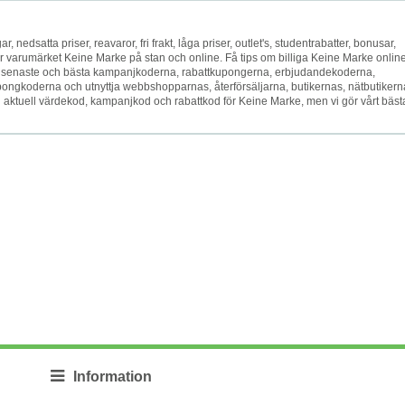
gar, nedsatta priser, reavaror, fri frakt, låga priser, outlet's, studentrabatter, bonusar,
jer varumärket Keine Marke på stan och online. Få tips om billiga Keine Marke onlin
ed de senaste och bästa kampanjkoderna, rabattkupongerna, erbjudandekoderna,
ngkoderna och utnyttja webbshopparnas, återförsäljarna, butikernas, nätbutikern
n aktuell värdekod, kampanjkod och rabattkod för Keine Marke, men vi gör vårt bästa
Information