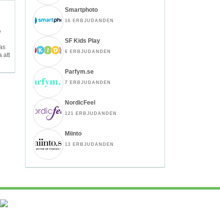
Smartphoto
16 ERBJUDANDEN
e
SF Kids Play
as
6 ERBJUDANDEN
 att
Parfym.se
7 ERBJUDANDEN
NordicFeel
121 ERBJUDANDEN
Miinto
13 ERBJUDANDEN