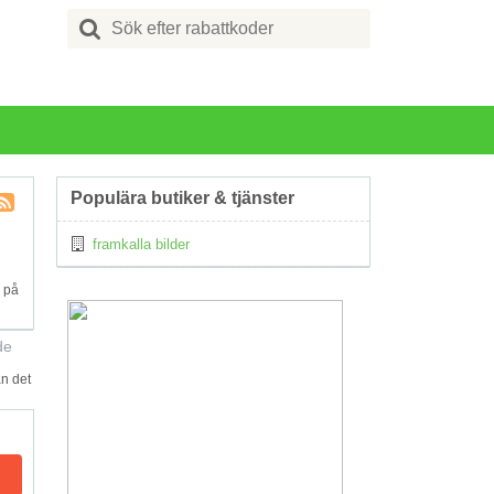
Search
for:
Populära butiker & tjänster
Kupong
framkalla bilder
Tagg
RSS
 på
de
n det