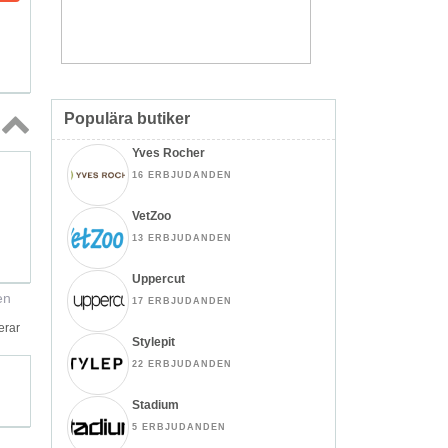
Populära butiker
Yves Rocher
Topp
↑
16 ERBJUDANDEN
VetZoo
13 ERBJUDANDEN
Uppercut
en
17 ERBJUDANDEN
erar
Stylepit
22 ERBJUDANDEN
Stadium
5 ERBJUDANDEN