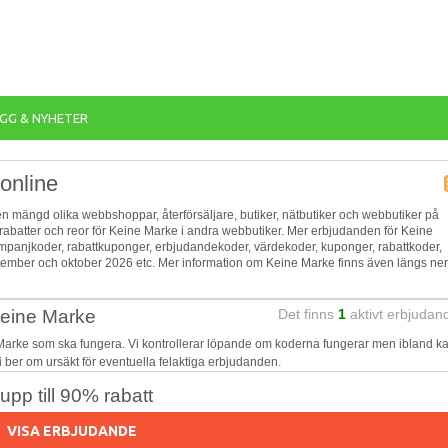
GG & NYHETER
online
 en mängd olika webbshoppar, återförsäljare, butiker, nätbutiker och webbutiker på
 rabatter och reor för Keine Marke i andra webbutiker. Mer erbjudanden för Keine
kampanjkoder, rabattkuponger, erbjudandekoder, värdekoder, kuponger, rabattkoder,
ember och oktober 2026 etc. Mer information om Keine Marke finns även längs ner
Keine Marke
Det finns
1
aktivt erbjudan
Marke som ska fungera. Vi kontrollerar löpande om koderna fungerar men ibland ka
Vi ber om ursäkt för eventuella felaktiga erbjudanden.
pp till 90% rabatt
VISA ERBJUDANDE