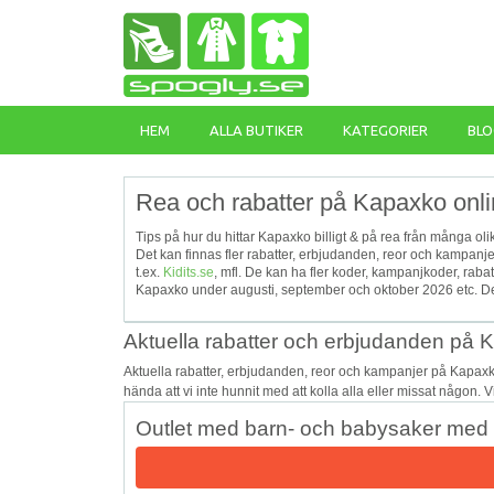
HEM
ALLA BUTIKER
KATEGORIER
BLO
Rea och rabatter på Kapaxko onl
Tips på hur du hittar Kapaxko billigt & på rea från många oli
Det kan finnas fler rabatter, erbjudanden, reor och kampan
t.ex.
Kidits.se
, mfl. De kan ha fler koder, kampanjkoder, ra
Kapaxko under augusti, september och oktober 2026 etc. Det
Aktuella rabatter och erbjudanden på
Aktuella rabatter, erbjudanden, reor och kampanjer på Kapax
hända att vi inte hunnit med att kolla alla eller missat någon. 
Outlet med barn- och babysaker med u