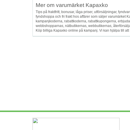
Mer om varumärket Kapaxko
Tips på fraktfritt, bonusar, låga priser, utförsäljningar, fyndvar
fyndshoppa och fri frakt hos affärer som säljer varumärket
kampanjkoderna, rabattkoderna, rabattkupongerna, erbjud
webbshopparnas, nätbutikernas, webbutikernas, återförsäljarna
Köp billiga Kapaxko online på kampanj. Vi kan hjälpa till a