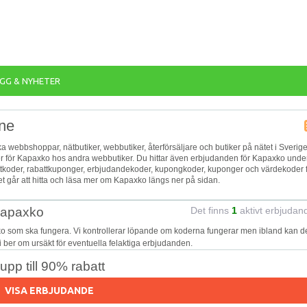
GG & NYHETER
ine
ka webbshoppar, nätbutiker, webbutiker, återförsäljare och butiker på nätet i Sverige
jer för Kapaxko hos andra webbutiker. Du hittar även erbjudanden för Kapaxko unde
battkoder, rabattkuponger, erbjudandekoder, kupongkoder, kuponger och värdekoder 
 går att hitta och läsa mer om Kapaxko längs ner på sidan.
 Kapaxko
Det finns
1
aktivt erbjudan
ko som ska fungera. Vi kontrollerar löpande om koderna fungerar men ibland kan d
Vi ber om ursäkt för eventuella felaktiga erbjudanden.
pp till 90% rabatt
VISA ERBJUDANDE