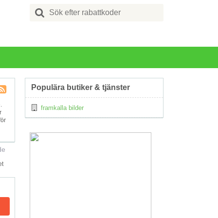
Search
for:
Populära butiker & tjänster
Kupong
.
framkalla bilder
Tagg
r
RSS
för
de
et