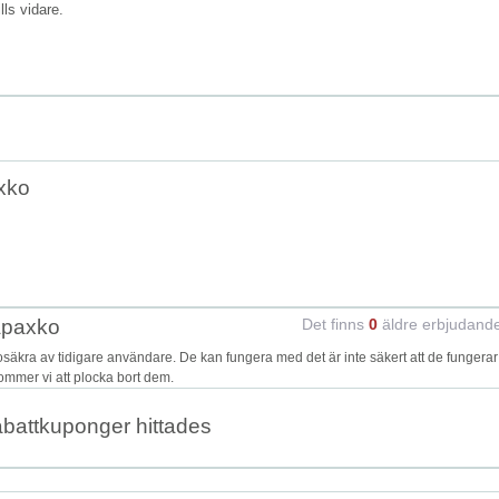
ills vidare.
xko
apaxko
Det finns
0
äldre erbjudand
kra av tidigare användare. De kan fungera med det är inte säkert att de fungerar
kommer vi att plocka bort dem.
abattkuponger hittades