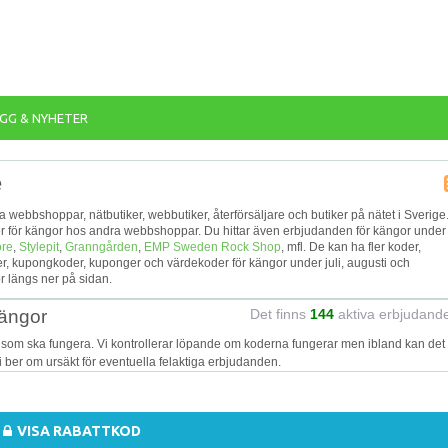
GG & NYHETER
e
lika webbshoppar, nätbutiker, webbutiker, återförsäljare och butiker på nätet i Sverige
jer för kängor hos andra webbshoppar. Du hittar även erbjudanden för kängor under
ore
,
Stylepit
,
Granngården
,
EMP Sweden Rock Shop
, mfl. De kan ha fler koder,
r, kupongkoder, kuponger och värdekoder för kängor under juli, augusti och
r längs ner på sidan.
kängor
Det finns
144
aktiva erbjudand
 som ska fungera. Vi kontrollerar löpande om koderna fungerar men ibland kan det
Vi ber om ursäkt för eventuella felaktiga erbjudanden.
VISA RABATTKOD