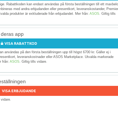
rige. Rabattkoden kan endast användas på första beställningen till ett maxbel
bineras med andra erbjudanden eller presentkort, leveranskostander, Premier
valda produkter är exkluderade från erbjudandet. Mer från:
ASOS
. Giltig tills
a deras app
VISA RABATTKOD
n användas på den första beställningen upp till högst 6700 kr. Gäller ej i
presentkort, leveranskostnader eller ASOS Marketplace. Utvalda markerade
r från:
ASOS
. Giltig tills vidare.
eställningen
VISA ERBJUDANDE
s vidare.