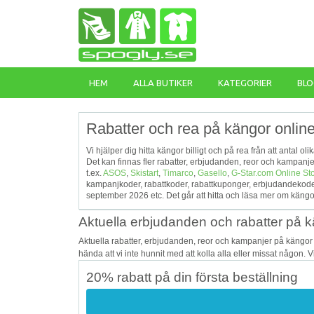
HEM
ALLA BUTIKER
KATEGORIER
BLO
Rabatter och rea på kängor onlin
Vi hjälper dig hitta kängor billigt och på rea från att antal o
Det kan finnas fler rabatter, erbjudanden, reor och kampan
t.ex.
ASOS
,
Skistart
,
Timarco
,
Gasello
,
G-Star.com Online St
kampanjkoder, rabattkoder, rabattkuponger, erbjudandekode
september 2026 etc. Det går att hitta och läsa mer om kängo
Aktuella erbjudanden och rabatter på 
Aktuella rabatter, erbjudanden, reor och kampanjer på kängor
hända att vi inte hunnit med att kolla alla eller missat någon. 
20% rabatt på din första beställning