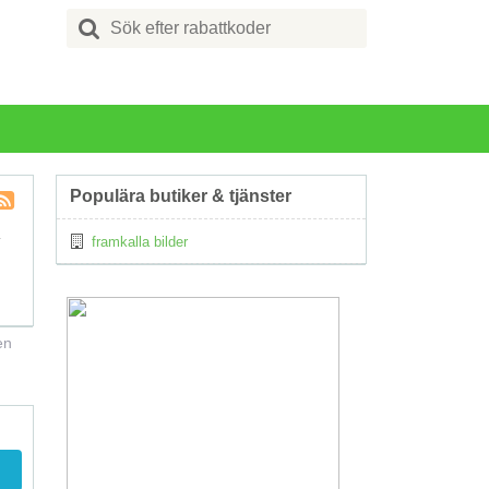
Search
for:
Populära butiker & tjänster
Kupong
.
framkalla bilder
Tagg
RSS
en