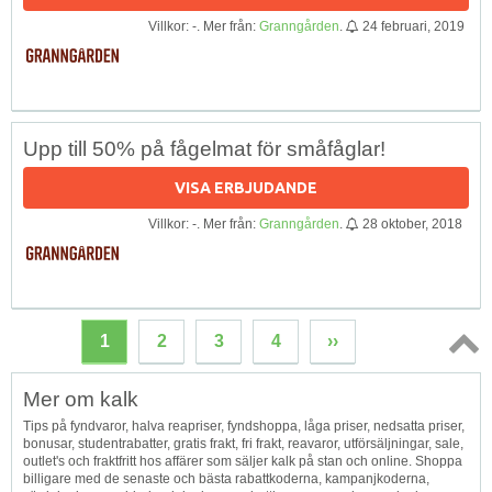
Villkor: -. Mer från:
Granngården
.
24 februari, 2019
Upp till 50% på fågelmat för småfåglar!
VISA ERBJUDANDE
Villkor: -. Mer från:
Granngården
.
28 oktober, 2018
1
2
3
4
››
Topp
Mer om kalk
↑
Tips på fyndvaror, halva reapriser, fyndshoppa, låga priser, nedsatta priser,
bonusar, studentrabatter, gratis frakt, fri frakt, reavaror, utförsäljningar, sale,
outlet's och fraktfritt hos affärer som säljer kalk på stan och online. Shoppa
billigare med de senaste och bästa rabattkoderna, kampanjkoderna,