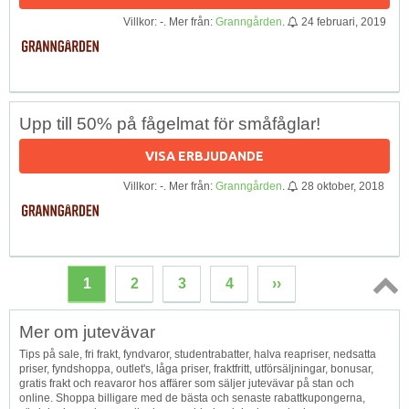
Villkor: -. Mer från:
Granngården
.
24 februari, 2019
Upp till 50% på fågelmat för småfåglar!
VISA ERBJUDANDE
Villkor: -. Mer från:
Granngården
.
28 oktober, 2018
1
2
3
4
››
Topp
Mer om jutevävar
↑
Tips på sale, fri frakt, fyndvaror, studentrabatter, halva reapriser, nedsatta
priser, fyndshoppa, outlet's, låga priser, fraktfritt, utförsäljningar, bonusar,
gratis frakt och reavaror hos affärer som säljer jutevävar på stan och
online. Shoppa billigare med de bästa och senaste rabattkupongerna,