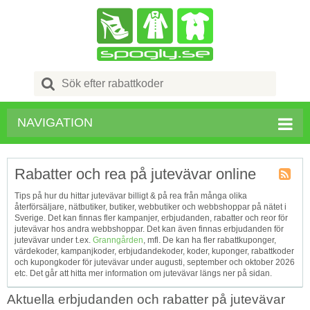
Search
for:
NAVIGATION
Rabatter och rea på jutevävar online
Kupong
Tips på hur du hittar jutevävar billigt & på rea från många olika
Tagg
återförsäljare, nätbutiker, butiker, webbutiker och webbshoppar på nätet i
RSS
Sverige. Det kan finnas fler kampanjer, erbjudanden, rabatter och reor för
jutevävar hos andra webbshoppar. Det kan även finnas erbjudanden för
jutevävar under t.ex.
Granngården
, mfl. De kan ha fler rabattkuponger,
värdekoder, kampanjkoder, erbjudandekoder, koder, kuponger, rabattkoder
och kupongkoder för jutevävar under augusti, september och oktober 2026
etc. Det går att hitta mer information om jutevävar längs ner på sidan.
Aktuella erbjudanden och rabatter på jutevävar