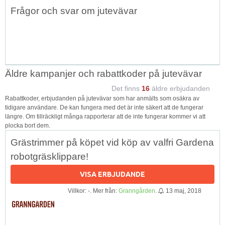
Topp
Frågor och svar om jutevävar
↑
Äldre kampanjer och rabattkoder på jutevävar
Det finns
16
äldre erbjudanden
Rabattkoder, erbjudanden på jutevävar som har anmälts som osäkra av
tidigare användare. De kan fungera med det är inte säkert att de fungerar
längre. Om tillräckligt många rapporterar att de inte fungerar kommer vi att
plocka bort dem.
Grästrimmer på köpet vid köp av valfri Gardena
robotgräsklippare!
VISA ERBJUDANDE
Villkor: -. Mer från:
Granngården
.
13 maj, 2018