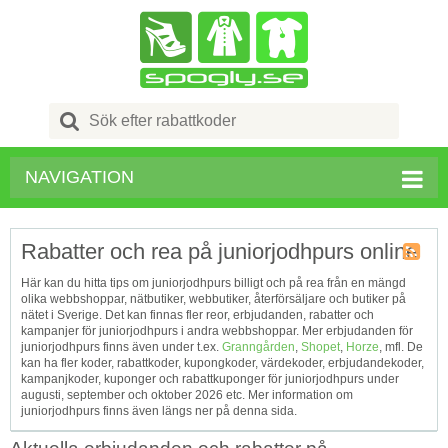
Search
for:
NAVIGATION
Rabatter och rea på juniorjodhpurs online
Kupong
Här kan du hitta tips om juniorjodhpurs billigt och på rea från en mängd
Tagg
olika webbshoppar, nätbutiker, webbutiker, återförsäljare och butiker på
RSS
nätet i Sverige. Det kan finnas fler reor, erbjudanden, rabatter och
kampanjer för juniorjodhpurs i andra webbshoppar. Mer erbjudanden för
juniorjodhpurs finns även under t.ex.
Granngården
,
Shopet
,
Horze
, mfl. De
kan ha fler koder, rabattkoder, kupongkoder, värdekoder, erbjudandekoder,
kampanjkoder, kuponger och rabattkuponger för juniorjodhpurs under
augusti, september och oktober 2026 etc. Mer information om
juniorjodhpurs finns även längs ner på denna sida.