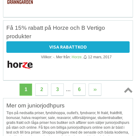
Få 15% rabatt på Horze och B Vertigo
produkter
VISA RABATTKOD
Villkor: -. Mer från:
Horze
.
12 mars, 2017
1
2
3
…
6
››
Topp
Mer om juniorjodhpurs
↑
Tips på nedsatta priser, fyndshoppa, outlet's, fyndvaror, fri frakt, fraktfritt,
bonusar, halva reapriser, sale, reavaror, utförsäljningar, studentrabatter,
gratis frakt och låga priser hos butiker och affärer som säljer juniorjodhpurs
på stan och online. Få tips om billiga juniorjodhpurs online som är bäst i
test och till bra priser. Shoppa billigare med de senaste och bästa koderna,