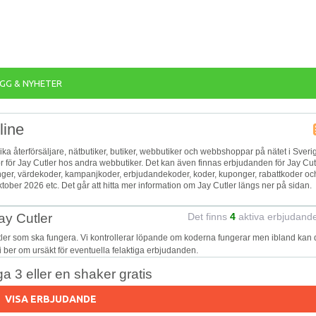
GG & NYHETER
line
lika återförsäljare, nätbutiker, butiker, webbutiker och webbshoppar på nätet i Sveri
or för Jay Cutler hos andra webbutiker. Det kan även finnas erbjudanden för Jay Cut
ponger, värdekoder, kampanjkoder, erbjudandekoder, koder, kuponger, rabattkoder oc
ober 2026 etc. Det går att hitta mer information om Jay Cutler längs ner på sidan.
ay Cutler
Det finns
4
aktiva erbjudand
tler som ska fungera. Vi kontrollerar löpande om koderna fungerar men ibland kan 
Vi ber om ursäkt för eventuella felaktiga erbjudanden.
3 eller en shaker gratis
VISA ERBJUDANDE