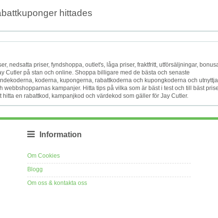
abattkuponger hittades
er, nedsatta priser, fyndshoppa, outlet's, låga priser, fraktfritt, utförsäljningar, bonusa
Jay Cutler på stan och online. Shoppa billigare med de bästa och senaste
ndekoderna, koderna, kupongerna, rabattkoderna och kupongkoderna och utnyttja
 webbshopparnas kampanjer. Hitta tips på vilka som är bäst i test och till bäst prise
att hitta en rabattkod, kampanjkod och värdekod som gäller för Jay Cutler.
Information
Om Cookies
Blogg
Om oss & kontakta oss