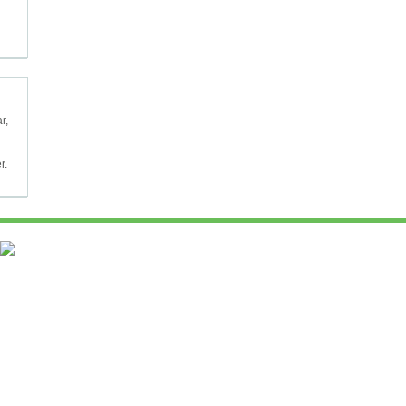
r,
r.