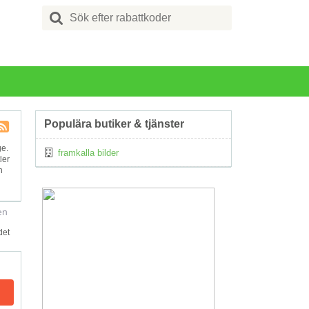
Search
for:
Populära butiker & tjänster
Kupong
ge.
framkalla bilder
Tagg
ler
RSS
h
en
det