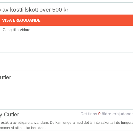
av kosttillskott över 500 kr
VISA ERBJUDANDE
e
. Giltig tills vidare.
utler
y Cutler
Det finns
0
äldre erbjudand
säkra av tidigare användare. De kan fungera med det är inte säkert att de funger
kommer vi att plocka bort dem.