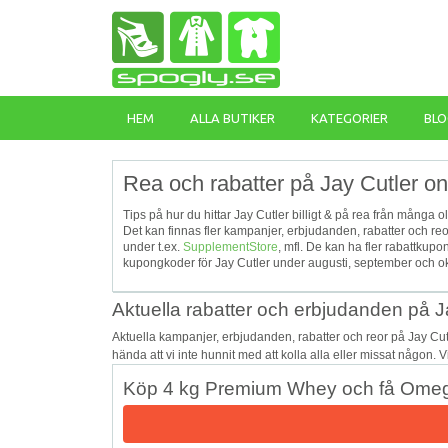
HEM
ALLA BUTIKER
KATEGORIER
BLO
Rea och rabatter på Jay Cutler on
Tips på hur du hittar Jay Cutler billigt & på rea från många o
Det kan finnas fler kampanjer, erbjudanden, rabatter och re
under t.ex.
SupplementStore
, mfl. De kan ha fler rabattku
kupongkoder för Jay Cutler under augusti, september och okt
Aktuella rabatter och erbjudanden på J
Aktuella kampanjer, erbjudanden, rabatter och reor på Jay Cu
hända att vi inte hunnit med att kolla alla eller missat någon. 
Köp 4 kg Premium Whey och få Omega 