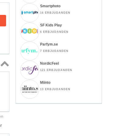
Smartphoto
16 ERBJUDANDEN
SF Kids Play
6 ERBJUDANDEN
Parfym.se
7 ERBJUDANDEN
NordicFeel
121 ERBJUDANDEN
Topp
↑
Miinto
13 ERBJUDANDEN
en
ar