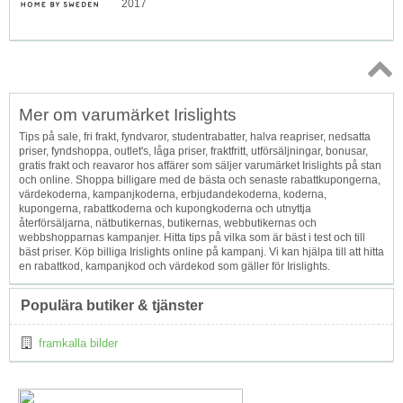
2017
Topp
Mer om varumärket Irislights
↑
Tips på sale, fri frakt, fyndvaror, studentrabatter, halva reapriser, nedsatta
priser, fyndshoppa, outlet's, låga priser, fraktfritt, utförsäljningar, bonusar,
gratis frakt och reavaror hos affärer som säljer varumärket Irislights på stan
och online. Shoppa billigare med de bästa och senaste rabattkupongerna,
värdekoderna, kampanjkoderna, erbjudandekoderna, koderna,
kupongerna, rabattkoderna och kupongkoderna och utnyttja
återförsäljarna, nätbutikernas, butikernas, webbutikernas och
webbshopparnas kampanjer. Hitta tips på vilka som är bäst i test och till
bäst priser. Köp billiga Irislights online på kampanj. Vi kan hjälpa till att hitta
en rabattkod, kampanjkod och värdekod som gäller för Irislights.
Populära butiker & tjänster
framkalla bilder