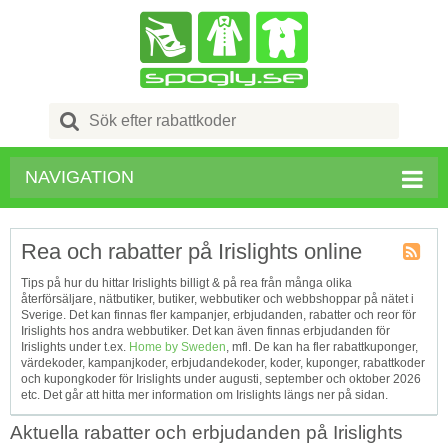
Search
for:
NAVIGATION
Rea och rabatter på Irislights online
Kupong
Tips på hur du hittar Irislights billigt & på rea från många olika
Tagg
återförsäljare, nätbutiker, butiker, webbutiker och webbshoppar på nätet i
RSS
Sverige. Det kan finnas fler kampanjer, erbjudanden, rabatter och reor för
Irislights hos andra webbutiker. Det kan även finnas erbjudanden för
Irislights under t.ex.
Home by Sweden
, mfl. De kan ha fler rabattkuponger,
värdekoder, kampanjkoder, erbjudandekoder, koder, kuponger, rabattkoder
och kupongkoder för Irislights under augusti, september och oktober 2026
etc. Det går att hitta mer information om Irislights längs ner på sidan.
Aktuella rabatter och erbjudanden på Irislights