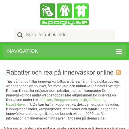
Search
for:
NAVIGATION
Rabatter och rea på innerväskor online
Kupong
Tips på hur du hittar innerväskor billigt & på rea från många olika butiker,
Tagg
webbshoppar, webbutiker, återförsäljare och nätbutiker på nätet i Sverige.
RSS
Det kan finnas fler erbjudanden, rabatter, reor och kampanjer för
innerväskor hos andra webbshoppar. Mer erbjudanden för innerväskor
finns även under t.ex.
Väskan
,
Banggood.com
,
Insjö
,
AliExpress
,
Have2Have
, mfl. De kan ha fler kuponger, värdekoder, erbjudandekoder,
kupongkoder, koder, kampanjkoder, rabattkoder och rabattkuponger för
innerväskor under augusti, september och oktober 2026 etc. Mer
information om innerväskor finns även längs ner på denna sida.