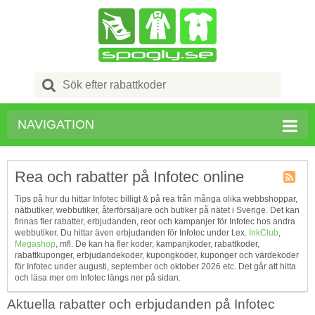
Search
for:
NAVIGATION
Rea och rabatter på Infotec online
Kupong
Tips på hur du hittar Infotec billigt & på rea från många olika webbshoppar,
Tagg
nätbutiker, webbutiker, återförsäljare och butiker på nätet i Sverige. Det kan
RSS
finnas fler rabatter, erbjudanden, reor och kampanjer för Infotec hos andra
webbutiker. Du hittar även erbjudanden för Infotec under t.ex.
InkClub
,
Megashop
, mfl. De kan ha fler koder, kampanjkoder, rabattkoder,
rabattkuponger, erbjudandekoder, kupongkoder, kuponger och värdekoder
för Infotec under augusti, september och oktober 2026 etc. Det går att hitta
och läsa mer om Infotec längs ner på sidan.
Aktuella rabatter och erbjudanden på Infotec