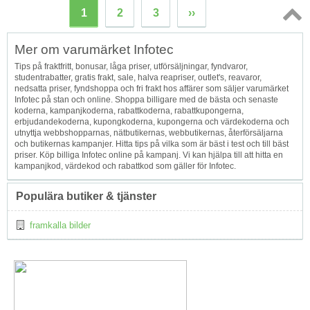
1
2
3
››
Topp
Mer om varumärket Infotec
↑
Tips på fraktfritt, bonusar, låga priser, utförsäljningar, fyndvaror,
studentrabatter, gratis frakt, sale, halva reapriser, outlet's, reavaror,
nedsatta priser, fyndshoppa och fri frakt hos affärer som säljer varumärket
Infotec på stan och online. Shoppa billigare med de bästa och senaste
koderna, kampanjkoderna, rabattkoderna, rabattkupongerna,
erbjudandekoderna, kupongkoderna, kupongerna och värdekoderna och
utnyttja webbshopparnas, nätbutikernas, webbutikernas, återförsäljarna
och butikernas kampanjer. Hitta tips på vilka som är bäst i test och till bäst
priser. Köp billiga Infotec online på kampanj. Vi kan hjälpa till att hitta en
kampanjkod, värdekod och rabattkod som gäller för Infotec.
Populära butiker & tjänster
framkalla bilder