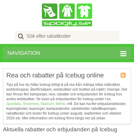
Search
for:
NAVIGATION
Rea och rabatter på Icebug online
Kupong
Tips på hur du hittar Icebug billigt & på rea från många olika nätbutiker,
Tagg
webbshoppar, återförsäljare, webbutiker och butiker på nätet i Sverige. Det
RSS
kan finnas fler kampanjer, reor, rabatter och erbjudanden för Icebug hos
andra webbutiker. Se även på erbjudanden för Icebug under t.ex.
Sportlala
,
Shoemed
,
Stadium
,
Miinto
, mfl. De kan ha fler erbjudandekoder,
kupongkoder, kuponger, kampanjkoder, värdekoder, rabattkuponger,
rabattkoder och koder för Icebug under augusti, september och oktober
2026 etc. Mer information om Icebug finns längs ner på sidan.
Aktuella rabatter och erbjudanden på Icebug