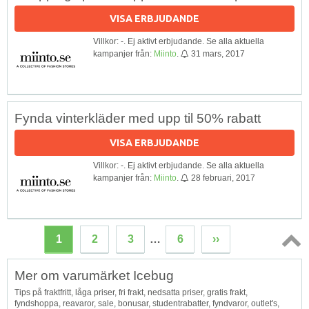
VISA ERBJUDANDE
Villkor: -. Ej aktivt erbjudande. Se alla aktuella
kampanjer från:
Miinto
.
31 mars, 2017
Fynda vinterkläder med upp til 50% rabatt
VISA ERBJUDANDE
Villkor: -. Ej aktivt erbjudande. Se alla aktuella
kampanjer från:
Miinto
.
28 februari, 2017
1
2
3
…
6
››
Topp
Mer om varumärket Icebug
↑
Tips på fraktfritt, låga priser, fri frakt, nedsatta priser, gratis frakt,
fyndshoppa, reavaror, sale, bonusar, studentrabatter, fyndvaror, outlet's,