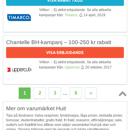
VISA RABATTKOD
Villkor: -. Ej aktivt erbjudande. Se alla aktuella
kampanjer från:
Timarco
.
14 april, 2019
Chantelle BH-kampanj – 100-250 kr rabatt
VISA ERBJUDANDE
Villkor: -. Ej aktivt erbjudande. Se alla aktuella
kampanjer från:
Uppercut
.
20 oktober, 2017
1
2
3
…
8
››
Topp
Mer om varumärket Huit
↑
Tips på fyndvaror, halva reapriser, fyndshoppa, låga priser, nedsatta priser,
bonusar, studentrabatter, gratis frakt, fri frakt, reavaror, utförsäljningar, sale,
outlet's och fraktfritt hos affärer som säljer varumärket Huit på stan och
online. Shoppa billigare med de senaste och bästa rabattkoderna,