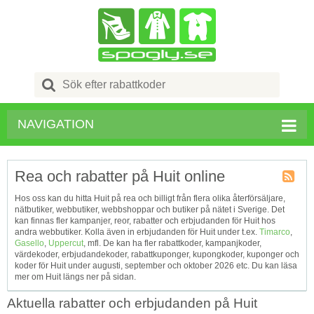
Search
for:
NAVIGATION
Rea och rabatter på Huit online
Kupong
Hos oss kan du hitta Huit på rea och billigt från flera olika återförsäljare,
Tagg
nätbutiker, webbutiker, webbshoppar och butiker på nätet i Sverige. Det
RSS
kan finnas fler kampanjer, reor, rabatter och erbjudanden för Huit hos
andra webbutiker. Kolla även in erbjudanden för Huit under t.ex.
Timarco
,
Gasello
,
Uppercut
, mfl. De kan ha fler rabattkoder, kampanjkoder,
värdekoder, erbjudandekoder, rabattkuponger, kupongkoder, kuponger och
koder för Huit under augusti, september och oktober 2026 etc. Du kan läsa
mer om Huit längs ner på sidan.
Aktuella rabatter och erbjudanden på Huit