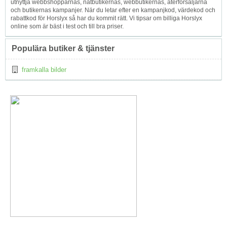
utnyttja webbshopparnas, nätbutikernas, webbutikernas, återförsäljarna
och butikernas kampanjer. När du letar efter en kampanjkod, värdekod och
rabattkod för Horslyx så har du kommit rätt. Vi tipsar om billiga Horslyx
online som är bäst i test och till bra priser.
Populära butiker & tjänster
framkalla bilder