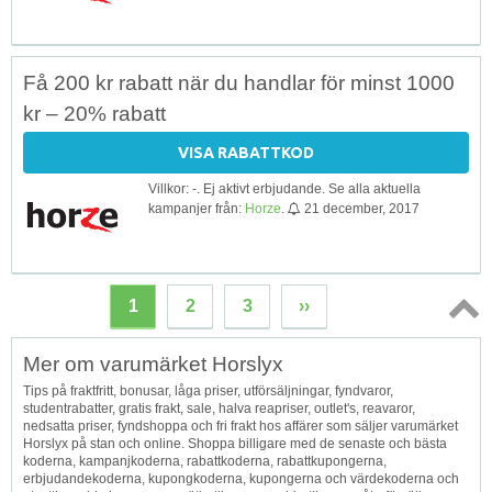
Få 200 kr rabatt när du handlar för minst 1000
kr – 20% rabatt
VISA RABATTKOD
Villkor: -. Ej aktivt erbjudande. Se alla aktuella
kampanjer från:
Horze
.
21 december, 2017
1
2
3
››
Topp
Mer om varumärket Horslyx
↑
Tips på fraktfritt, bonusar, låga priser, utförsäljningar, fyndvaror,
studentrabatter, gratis frakt, sale, halva reapriser, outlet's, reavaror,
nedsatta priser, fyndshoppa och fri frakt hos affärer som säljer varumärket
Horslyx på stan och online. Shoppa billigare med de senaste och bästa
koderna, kampanjkoderna, rabattkoderna, rabattkupongerna,
erbjudandekoderna, kupongkoderna, kupongerna och värdekoderna och