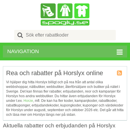
Search
for:
NAVIGATION
Rea och rabatter på Horslyx online
Kupong
Vi hjälper dig hitta Horslyx billigt och på rea från att antal olika
Tagg
webbshoppar, nätbutiker, webbutiker, återförsäljare och butiker på nätet i
RSS
Sverige. Det kan finnas fler rabatter, erbjudanden, reor och kampanjer för
Horslyx hos andra webbutiker. Du hittar även erbjudanden för Horslyx
under t.ex.
Horze
, mfl. De kan ha fler koder, kampanjkoder, rabattkoder,
rabattkuponger, erbjudandekoder, kupongkoder, kuponger och värdekoder
för Horslyx under augusti, september och oktober 2026 etc. Det går att hitta
och läsa mer om Horslyx längs ner på sidan.
Aktuella rabatter och erbjudanden på Horslyx