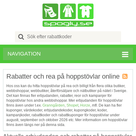
Search
for:
NAVIGATION
Rabatter och rea på hoppstövlar online
Kupong
Hos oss kan du hitta hoppstövlar på rea och billigt från flera olika butiker,
Tagg
webbshoppar, webbutiker, återförsäljare och nätbutiker på nätet i Sverige.
RSS
Det kan finnas fler erbjudanden, rabatter, reor och kampanjer för
hoppstövlar hos andra webbshoppar. Mer erbjudanden för hoppstövlar
finns även under t.ex.
Granngården
,
Shopet
,
Horze
, mfl. De kan ha fler
kuponger, värdekoder, erbjudandekoder, kupongkoder, koder,
kampanjkoder, rabattkoder och rabattkuponger för hoppstövlar under
augusti, september och oktober 2026 etc. Mer information om hoppstövlar
finns även längs ner på denna sida.