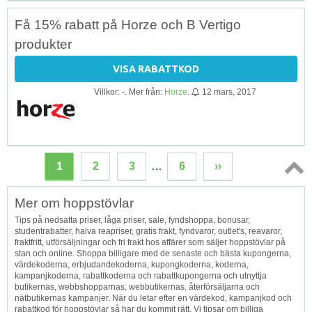
Få 15% rabatt på Horze och B Vertigo
produkter
VISA RABATTKOD
Villkor: -. Mer från:
Horze
.
12 mars, 2017
1
2
3
…
6
››
Topp
Mer om hoppstövlar
↑
Tips på nedsatta priser, låga priser, sale, fyndshoppa, bonusar,
studentrabatter, halva reapriser, gratis frakt, fyndvaror, outlet's, reavaror,
fraktfritt, utförsäljningar och fri frakt hos affärer som säljer hoppstövlar på
stan och online. Shoppa billigare med de senaste och bästa kupongerna,
värdekoderna, erbjudandekoderna, kupongkoderna, koderna,
kampanjkoderna, rabattkoderna och rabattkupongerna och utnyttja
butikernas, webbshopparnas, webbutikernas, återförsäljarna och
nätbutikernas kampanjer. När du letar efter en värdekod, kampanjkod och
rabattkod för hoppstövlar så har du kommit rätt. Vi tipsar om billiga