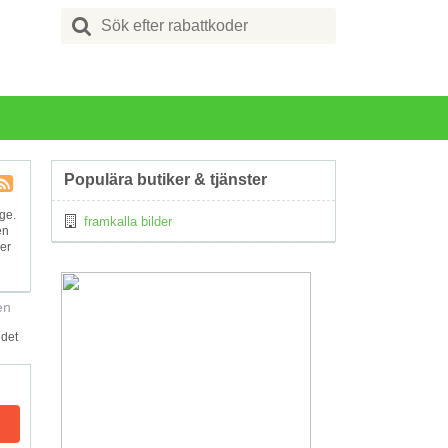
Search
for:
Populära butiker & tjänster
Kupong
ige.
framkalla bilder
Tagg
en
RSS
er
en
 det