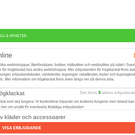
GG & NYHETER
nline
olika webbshoppar, återförsäljare, butiker, nätbutiker och webbutiker på nätet i Sver
eor för högklackat hos andra webbshoppar. Mer erbjudanden för högklackat finns äv
kuponger, erbjudandekoder, värdekoder, kuponger, rabattkoder, koder och kupongkod
tc. Mer information om högklackat finns även längs ner på denna sida.
högklackat
Det finns
3
aktiva erbjudand
ckat som ska fungera. Vi kontrollerar löpande om koderna fungerar men ibland kan
Vi ber om ursäkt för eventuella felaktiga erbjudanden.
av kläder och accessoarer
VISA ERBJUDANDE