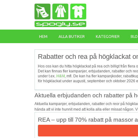
HEM
ALLA BUTIKER
KATEGORIER
BLO
Rabatter och rea på högklackat o
Hos oss kan du hitta högklackat på rea och billigt från flera 
Det kan finnas fler kampanjer, erbjudanden, rabatter och r
under t.ex.
H&M
, mfl. De kan ha fler kampanjkoder, rabatt
för högklackat under augusti, september och oktober 2026 e
Aktuella erbjudanden och rabatter på 
Aktuella kampanjer, erbjudanden, rabatter och reor på högkla
hända att vi inte hunnit med att kolla alla eller missat någon. 
REA – upp till 70% rabatt på massor 