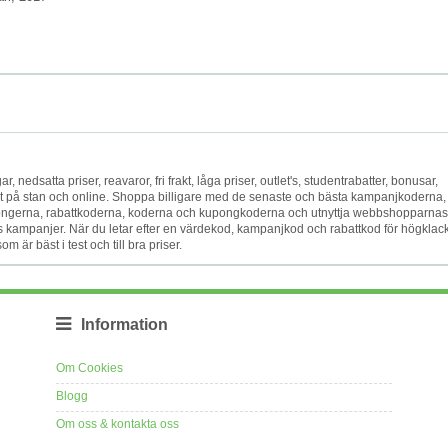
gar, nedsatta priser, reavaror, fri frakt, låga priser, outlet's, studentrabatter, bonusar,
kat på stan och online. Shoppa billigare med de senaste och bästa kampanjkoderna,
ngerna, rabattkoderna, koderna och kupongkoderna och utnyttja webbshopparnas
s kampanjer. När du letar efter en värdekod, kampanjkod och rabattkod för högklac
m är bäst i test och till bra priser.
Information
Om Cookies
Blogg
Om oss & kontakta oss