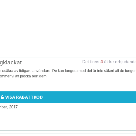
gklackat
Det finns
4
äldre erbjudand
säkra av tidigare användare. De kan fungera med det är inte säkert att de funger
kommer vi att plocka bort dem.
VISA RABATTKOD
mber, 2017