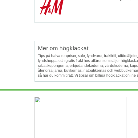
Mer om högklackat
Tips på halva reapriser, sale, fyndvaror, fraktfritt, utförsäljnin
fyndshoppa och gratis frakt hos affärer som säljer högklac
rabattkupongerna, erbjudandekoderna, värdekoderna, kupo
återförsäljarna, butikernas, nätbutikernas och webbutikerna
så har du kommit rätt. Vi tipsar om billiga högklackat online so