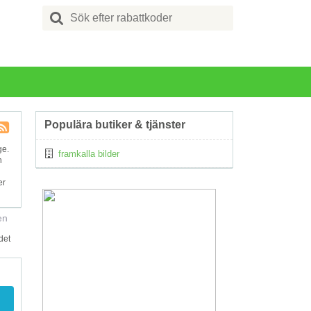
Search
for:
Populära butiker & tjänster
Kupong
ge.
framkalla bilder
Tagg
n
RSS
er
en
det