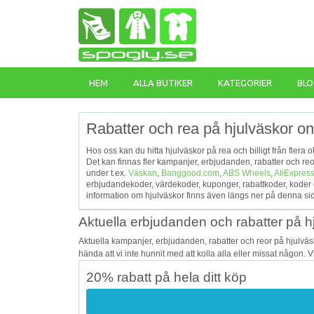
HEM
ALLA BUTIKER
KATEGORIER
BLO
Rabatter och rea på hjulväskor on
Hos oss kan du hitta hjulväskor på rea och billigt från flera 
Det kan finnas fler kampanjer, erbjudanden, rabatter och re
under t.ex.
Väskan
,
Banggood.com
,
ABS Wheels
,
AliExpres
erbjudandekoder, värdekoder, kuponger, rabattkoder, koder
information om hjulväskor finns även längs ner på denna si
Aktuella erbjudanden och rabatter på h
Aktuella kampanjer, erbjudanden, rabatter och reor på hjulvä
hända att vi inte hunnit med att kolla alla eller missat någon. 
20% rabatt på hela ditt köp