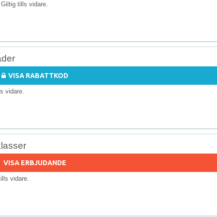
 Giltig tills vidare.
äder
VISA RABATTKOD
lls vidare.
klasser
VISA ERBJUDANDE
tills vidare.