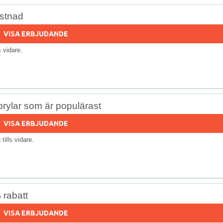
ostnad
VISA ERBJUDANDE
ls vidare.
 prylar som är populärast
VISA ERBJUDANDE
g tills vidare.
 rabatt
VISA ERBJUDANDE