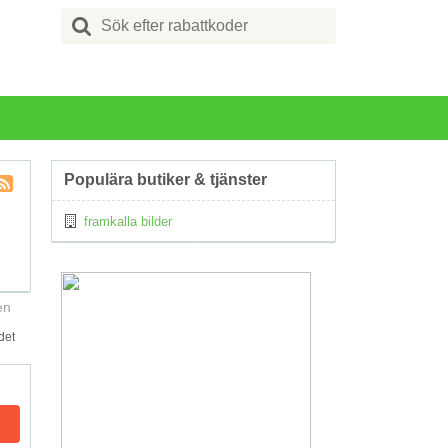
Search
for:
Populära butiker & tjänster
Kupong
framkalla bilder
Tagg
RSS
en
det