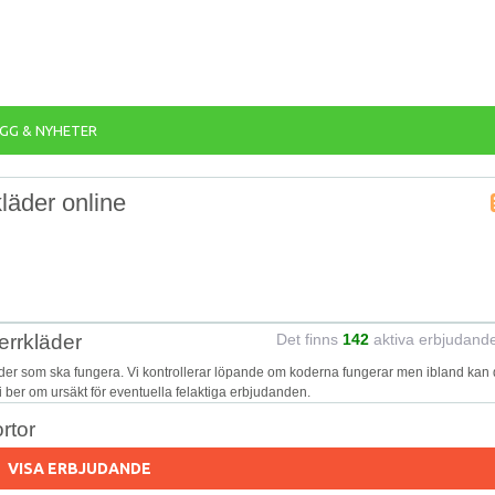
GG & NYHETER
läder online
errkläder
Det finns
142
aktiva erbjudand
äder som ska fungera. Vi kontrollerar löpande om koderna fungerar men ibland kan 
Vi ber om ursäkt för eventuella felaktiga erbjudanden.
rtor
VISA ERBJUDANDE