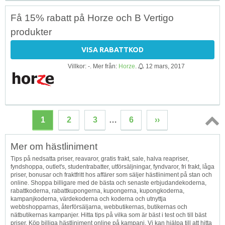
Få 15% rabatt på Horze och B Vertigo
produkter
VISA RABATTKOD
Villkor: -. Mer från:
Horze
.
12 mars, 2017
1
2
3
…
6
››
Topp
Mer om hästliniment
↑
Tips på nedsatta priser, reavaror, gratis frakt, sale, halva reapriser,
fyndshoppa, outlet's, studentrabatter, utförsäljningar, fyndvaror, fri frakt, låga
priser, bonusar och fraktfritt hos affärer som säljer hästliniment på stan och
online. Shoppa billigare med de bästa och senaste erbjudandekoderna,
rabattkoderna, rabattkupongerna, kupongerna, kupongkoderna,
kampanjkoderna, värdekoderna och koderna och utnyttja
webbshopparnas, återförsäljarna, webbutikernas, butikernas och
nätbutikernas kampanjer. Hitta tips på vilka som är bäst i test och till bäst
priser. Köp billiga hästliniment online på kampanj. Vi kan hjälpa till att hitta