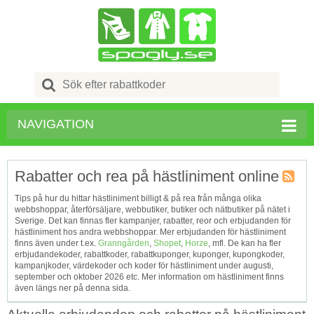
Search
for:
NAVIGATION
Rabatter och rea på hästliniment online
Kupong
Tips på hur du hittar hästliniment billigt & på rea från många olika
Tagg
webbshoppar, återförsäljare, webbutiker, butiker och nätbutiker på nätet i
RSS
Sverige. Det kan finnas fler kampanjer, rabatter, reor och erbjudanden för
hästliniment hos andra webbshoppar. Mer erbjudanden för hästliniment
finns även under t.ex.
Granngården
,
Shopet
,
Horze
, mfl. De kan ha fler
erbjudandekoder, rabattkoder, rabattkuponger, kuponger, kupongkoder,
kampanjkoder, värdekoder och koder för hästliniment under augusti,
september och oktober 2026 etc. Mer information om hästliniment finns
även längs ner på denna sida.