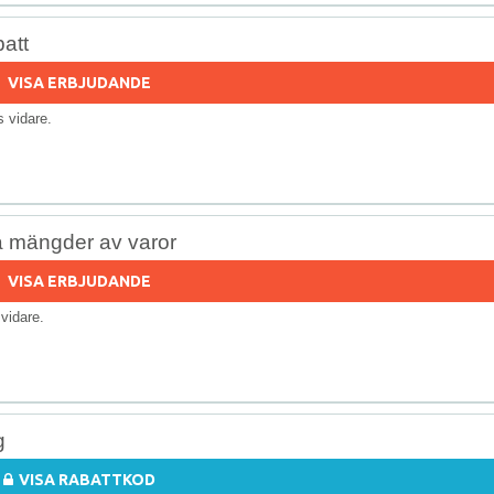
att
VISA ERBJUDANDE
ls vidare.
å mängder av varor
VISA ERBJUDANDE
s vidare.
g
VISA RABATTKOD