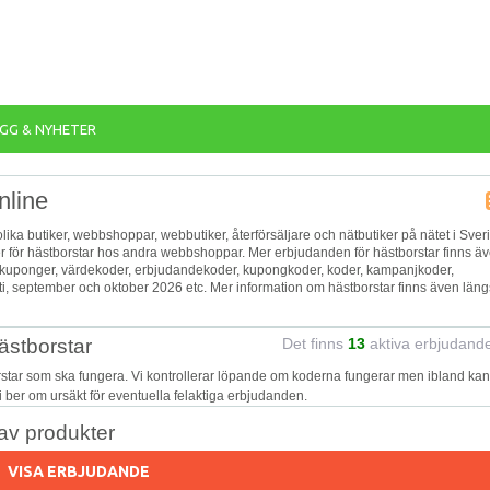
GG & NYHETER
nline
 olika butiker, webbshoppar, webbutiker, återförsäljare och nätbutiker på nätet i Sver
er för hästborstar hos andra webbshoppar. Mer erbjudanden för hästborstar finns ä
er kuponger, värdekoder, erbjudandekoder, kupongkoder, koder, kampanjkoder,
ti, september och oktober 2026 etc. Mer information om hästborstar finns även läng
ästborstar
Det finns
13
aktiva erbjudand
rstar som ska fungera. Vi kontrollerar löpande om koderna fungerar men ibland kan
Vi ber om ursäkt för eventuella felaktiga erbjudanden.
v produkter
VISA ERBJUDANDE