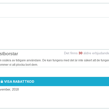
stborstar
Det finns
30
äldre erbjudand
osäkra av tidigare användare. De kan fungera med det är inte säkert att de funge
kommer vi att plocka bort dem.
VISA RABATTKOD
vember, 2018