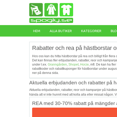
HEM
ALLA BUTIKER
KATEGORIER
BLO
Rabatter och rea på hästborstar o
Hos oss kan du hitta hästborstar på rea och billigt från flera
Det kan finnas fler erbjudanden, rabatter, reor och kampanj
under t.ex.
Granngården
,
Shopet
,
Horze
, mfl. De kan ha fl
rabattkoder och rabattkuponger för hästborstar under augus
ner på denna sida.
Aktuella erbjudanden och rabatter på h
Aktuella erbjudanden, rabatter, reor och kampanjer på hästbo
hända att vi inte hunnit med att kolla alla eller missat någon. 
REA med 30-70% rabatt på mängder a