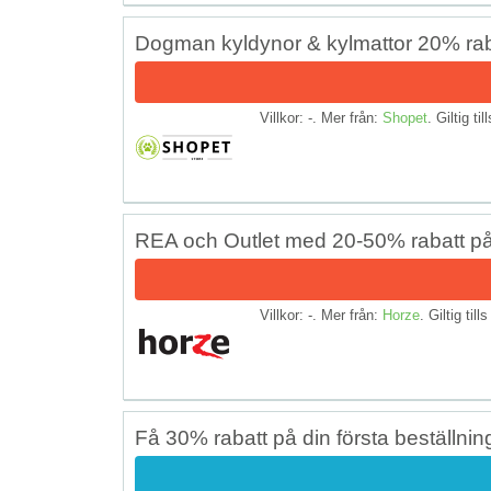
Dogman kyldynor & kylmattor 20% rab
Villkor: -. Mer från:
Shopet
. Giltig til
REA och Outlet med 20-50% rabatt p
Villkor: -. Mer från:
Horze
. Giltig till
Få 30% rabatt på din första beställnin