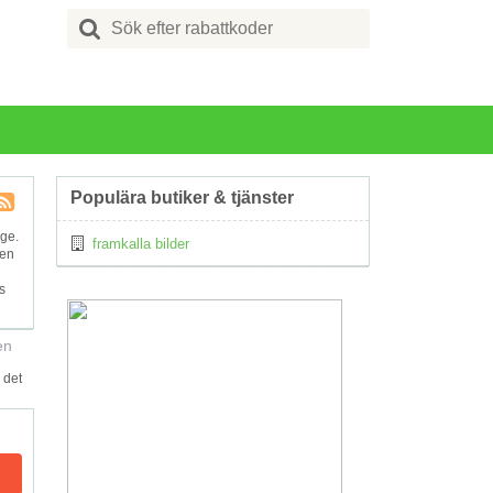
Search
for:
Populära butiker & tjänster
Kupong
ige.
framkalla bilder
Tagg
ven
RSS
s
en
 det