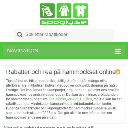
Search
for:
NAVIGATION
Rabatter och rea på hammockset online
Kupong
Tips på hur du hittar hammockset billigt & på rea från många olika
Tagg
återförsäljare, nätbutiker, butiker, webbutiker och webbshoppar på nätet i
RSS
Sverige. Det kan finnas fler kampanjer, erbjudanden, rabatter och reor för
hammockset hos andra webbshoppar. Det kan även finnas erbjudanden
för hammockset under t.ex.
Kila Möbler
,
WeGot
,
Hulténs
, mfl. De kan ha fler
rabattkuponger, värdekoder, kampanjkoder, erbjudandekoder, koder,
kuponger, rabattkoder och kupongkoder för hammockset under augusti,
september och oktober 2026 etc. Det går att hitta mer information om
hammockset längs ner på sidan.