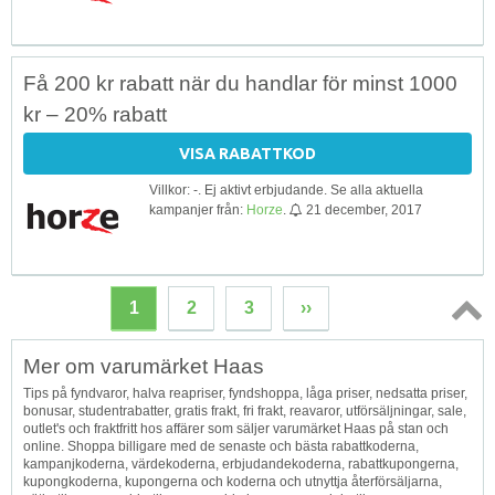
Få 200 kr rabatt när du handlar för minst 1000
kr – 20% rabatt
VISA RABATTKOD
Villkor: -. Ej aktivt erbjudande. Se alla aktuella
kampanjer från:
Horze
.
21 december, 2017
1
2
3
››
Topp
Mer om varumärket Haas
↑
Tips på fyndvaror, halva reapriser, fyndshoppa, låga priser, nedsatta priser,
bonusar, studentrabatter, gratis frakt, fri frakt, reavaror, utförsäljningar, sale,
outlet's och fraktfritt hos affärer som säljer varumärket Haas på stan och
online. Shoppa billigare med de senaste och bästa rabattkoderna,
kampanjkoderna, värdekoderna, erbjudandekoderna, rabattkupongerna,
kupongkoderna, kupongerna och koderna och utnyttja återförsäljarna,