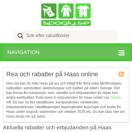
Search
for:
NAVIGATION
Rea och rabatter på Haas online
Kupong
Hos oss kan du hitta Haas på rea och billigt från flera olika återförsäljare,
Tagg
nätbutiker, webbutiker, webbshoppar och butiker på nätet i Sverige. Det
RSS
kan finnas fler kampanjer, reor, rabatter och erbjudanden för Haas hos
andra webbutiker. Kolla även in erbjudanden för Haas under t.ex.
Horze
,
mfl. De kan ha fler rabattkoder, kampanjkoder, värdekoder,
erbjudandekoder, rabattkuponger, kupongkoder, kuponger och koder för
Haas under augusti, september och oktober 2026 etc. Du kan läsa mer om
Haas längs ner på sidan.
Aktuella rabatter och erbjudanden på Haas