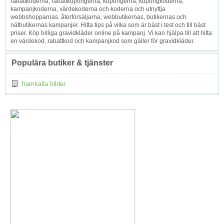
rabattkoderna, rabattkupongerna, kupongerna, kupongkoderna,
kampanjkoderna, värdekoderna och koderna och utnyttja
webbshopparnas, återförsäljarna, webbutikernas, butikernas och
nätbutikernas kampanjer. Hitta tips på vilka som är bäst i test och till bäst
priser. Köp billiga gravidkläder online på kampanj. Vi kan hjälpa till att hitta
en värdekod, rabattkod och kampanjkod som gäller för gravidkläder.
Populära butiker & tjänster
framkalla bilder