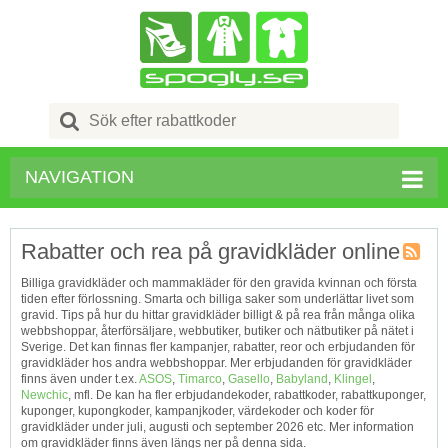
Search
for:
NAVIGATION
Rabatter och rea på gravidkläder online
Kupong
Billiga gravidkläder och mammakläder för den gravida kvinnan och första
Tagg
tiden efter förlossning. Smarta och billiga saker som underlättar livet som
RSS
gravid. Tips på hur du hittar gravidkläder billigt & på rea från många olika
webbshoppar, återförsäljare, webbutiker, butiker och nätbutiker på nätet i
Sverige. Det kan finnas fler kampanjer, rabatter, reor och erbjudanden för
gravidkläder hos andra webbshoppar. Mer erbjudanden för gravidkläder
finns även under t.ex.
ASOS
,
Timarco
,
Gasello
,
Babyland
,
Klingel
,
Newchic
, mfl. De kan ha fler erbjudandekoder, rabattkoder, rabattkuponger,
kuponger, kupongkoder, kampanjkoder, värdekoder och koder för
gravidkläder under juli, augusti och september 2026 etc. Mer information
om gravidkläder finns även längs ner på denna sida.