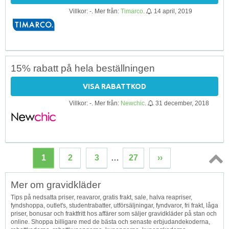
Villkor: -. Mer från:
Timarco
.
14 april, 2019
15% rabatt på hela beställningen
VISA RABATTKOD
Villkor: -. Mer från:
Newchic
.
31 december, 2018
1
2
3
…
27
››
Topp
Mer om gravidkläder
↑
Tips på nedsatta priser, reavaror, gratis frakt, sale, halva reapriser,
fyndshoppa, outlet's, studentrabatter, utförsäljningar, fyndvaror, fri frakt, låga
priser, bonusar och fraktfritt hos affärer som säljer gravidkläder på stan och
online. Shoppa billigare med de bästa och senaste erbjudandekoderna,