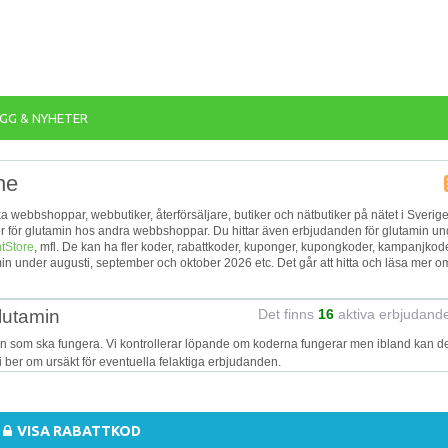
GG & NYHETER
ne
ika webbshoppar, webbutiker, återförsäljare, butiker och nätbutiker på nätet i Sverige
jer för glutamin hos andra webbshoppar. Du hittar även erbjudanden för glutamin un
tStore
, mfl. De kan ha fler koder, rabattkoder, kuponger, kupongkoder, kampanjkode
n under augusti, september och oktober 2026 etc. Det går att hitta och läsa mer o
lutamin
Det finns
16
aktiva erbjudand
in som ska fungera. Vi kontrollerar löpande om koderna fungerar men ibland kan d
Vi ber om ursäkt för eventuella felaktiga erbjudanden.
VISA RABATTKOD