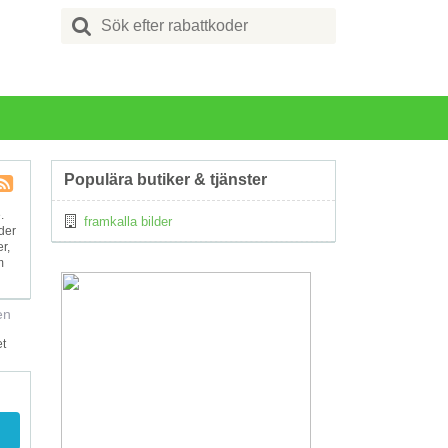
Search
for:
Populära butiker & tjänster
Kupong
.
framkalla bilder
Tagg
der
RSS
r,
m
en
et