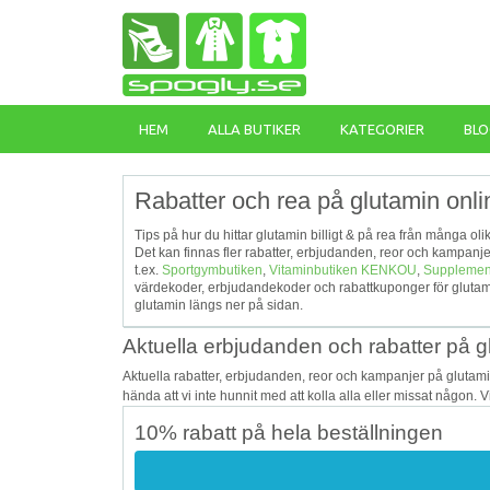
HEM
ALLA BUTIKER
KATEGORIER
BLO
Rabatter och rea på glutamin onli
Tips på hur du hittar glutamin billigt & på rea från många ol
Det kan finnas fler rabatter, erbjudanden, reor och kampan
t.ex.
Sportgymbutiken
,
Vitaminbutiken KENKOU
,
Supplemen
värdekoder, erbjudandekoder och rabattkuponger för glutami
glutamin längs ner på sidan.
Aktuella erbjudanden och rabatter på g
Aktuella rabatter, erbjudanden, reor och kampanjer på glutam
hända att vi inte hunnit med att kolla alla eller missat någon. 
10% rabatt på hela beställningen