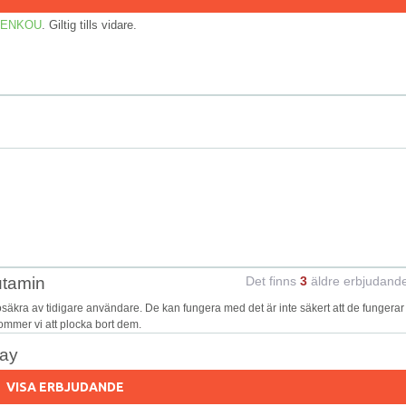
 KENKOU
. Giltig tills vidare.
utamin
Det finns
3
äldre erbjudand
kra av tidigare användare. De kan fungera med det är inte säkert att de fungerar
kommer vi att plocka bort dem.
day
VISA ERBJUDANDE