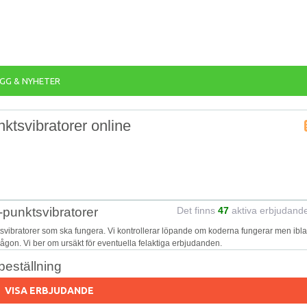
GG & NYHETER
ktsvibratorer online
-punktsvibratorer
Det finns
47
aktiva erbjudand
tsvibratorer som ska fungera. Vi kontrollerar löpande om koderna fungerar men ibl
 någon. Vi ber om ursäkt för eventuella felaktiga erbjudanden.
beställning
VISA ERBJUDANDE