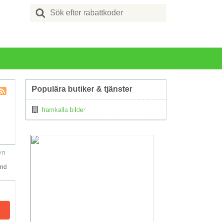
Search
for:
Populära butiker & tjänster
Kupong
framkalla bilder
Tagg
RSS
en
and