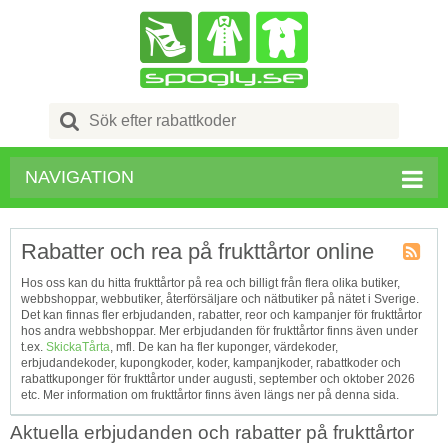
Search
for:
NAVIGATION
Rabatter och rea på frukttårtor online
Kupong
Hos oss kan du hitta frukttårtor på rea och billigt från flera olika butiker,
Tagg
webbshoppar, webbutiker, återförsäljare och nätbutiker på nätet i Sverige.
RSS
Det kan finnas fler erbjudanden, rabatter, reor och kampanjer för frukttårtor
hos andra webbshoppar. Mer erbjudanden för frukttårtor finns även under
t.ex.
SkickaTårta
, mfl. De kan ha fler kuponger, värdekoder,
erbjudandekoder, kupongkoder, koder, kampanjkoder, rabattkoder och
rabattkuponger för frukttårtor under augusti, september och oktober 2026
etc. Mer information om frukttårtor finns även längs ner på denna sida.
Aktuella erbjudanden och rabatter på frukttårtor