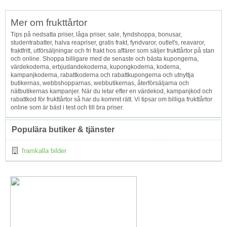
Mer om frukttårtor
Tips på nedsatta priser, låga priser, sale, fyndshoppa, bonusar,
studentrabatter, halva reapriser, gratis frakt, fyndvaror, outlet's, reavaror,
fraktfritt, utförsäljningar och fri frakt hos affärer som säljer frukttårtor på stan
och online. Shoppa billigare med de senaste och bästa kupongerna,
värdekoderna, erbjudandekoderna, kupongkoderna, koderna,
kampanjkoderna, rabattkoderna och rabattkupongerna och utnyttja
butikernas, webbshopparnas, webbutikernas, återförsäljarna och
nätbutikernas kampanjer. När du letar efter en värdekod, kampanjkod och
rabattkod för frukttårtor så har du kommit rätt. Vi tipsar om billiga frukttårtor
online som är bäst i test och till bra priser.
Populära butiker & tjänster
framkalla bilder