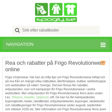
Search
for:
NAVIGATION
Rea och rabatter på Frigo Revolutionwear
online
Kupong
Tagg
Frigo Underwear. Här kan du hitta tips om Frigo Revolutionwear billigt och
RSS
på rea från en mängd olika nätbutiker, återförsäljare, butiker, webbshoppar
och webbutiker på nätet i Sverige. Det kan finnas fler rabatter,
erbjudanden, reor och kampanjer för Frigo Revolutionwear i andra
webbutiker. Mer erbjudanden för Frigo Revolutionwear finns även under
t.ex.
Timarco
,
Gasello
,
Uppercut
, mfl. De kan ha fler kampanjkoder,
kupongkoder, koder, rabattkoder, erbjudandekoder, kuponger, värdekoder
och rabattkuponger för Frigo Revolutionwear under augusti, september
och oktober 2026 etc. Mer information om Frigo Revolutionwear finns även