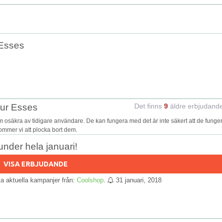
 Esses
our Esses
Det finns
9
äldre erbjudand
osäkra av tidigare användare. De kan fungera med det är inte säkert att de funge
kommer vi att plocka bort dem.
nder hela januari!
VISA ERBJUDANDE
lla aktuella kampanjer från:
Coolshop
.
31 januari, 2018