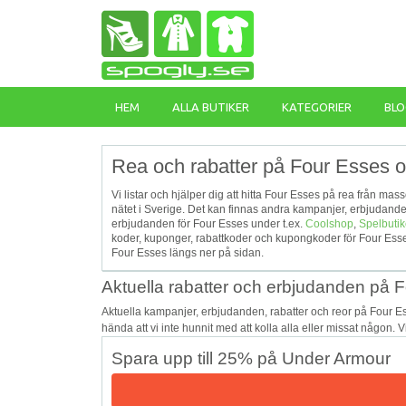
HEM
ALLA BUTIKER
KATEGORIER
BLO
Rea och rabatter på Four Esses o
Vi listar och hjälper dig att hitta Four Esses på rea från mas
nätet i Sverige. Det kan finnas andra kampanjer, erbjudande
erbjudanden för Four Esses under t.ex.
Coolshop
,
Spelbuti
koder, kuponger, rabattkoder och kupongkoder för Four Esse
Four Esses längs ner på sidan.
Aktuella rabatter och erbjudanden på 
Aktuella kampanjer, erbjudanden, rabatter och reor på Four E
hända att vi inte hunnit med att kolla alla eller missat någon. 
Spara upp till 25% på Under Armour