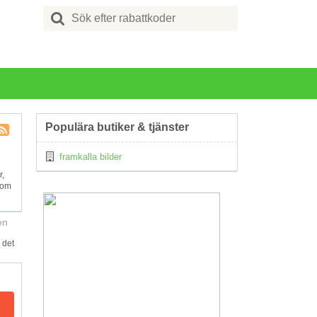
Search
for:
Populära butiker & tjänster
Kupong
framkalla bilder
Tagg
RSS
r,
 om
en
 det