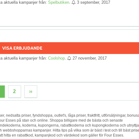
lla aktuella kampanjer från:
Spelbutiken
.
3 september, 2017
!
VISA ERBJUDANDE
lla aktuella kampanjer från:
Coolshop
.
27 november, 2017
2
››
er, nedsatta priser, fyndshoppa, outlet's, låga priser, fraktfritt, utförsäljningar, bonusa
 Four Esses på stan och online. Shoppa billigare med de bästa och senaste
ndekoderna, koderna, kupongerna, rabattkoderna och kupongkoderna och utnyttja
 webbshopparnas kampanjer. Hitta tips på vilka som är bäst i test och till bäst prise
 att hitta en rabattkod, kampanjkod och värdekod som gäller för Four Esses.