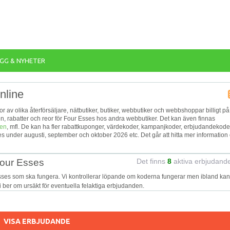
GG & NYHETER
nline
sor av olika återförsäljare, nätbutiker, butiker, webbutiker och webbshoppar billigt på
n, rabatter och reor för Four Esses hos andra webbutiker. Det kan även finnas
ken
, mfl. De kan ha fler rabattkuponger, värdekoder, kampanjkoder, erbjudandekode
s under augusti, september och oktober 2026 etc. Det går att hitta mer information
Four Esses
Det finns
8
aktiva erbjudand
sses som ska fungera. Vi kontrollerar löpande om koderna fungerar men ibland kan
Vi ber om ursäkt för eventuella felaktiga erbjudanden.
VISA ERBJUDANDE